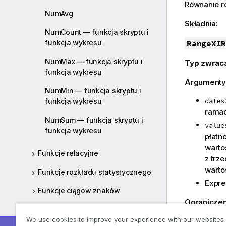
Równanie ro
NumAvg
Składnia:
NumCount — funkcja skryptu i
RangeXIR
funkcja wykresu
NumMax — funkcja skryptu i
Typ zwrac
funkcja wykresu
Argumenty
NumMin — funkcja skryptu i
dates
funkcja wykresu
ramac
NumSum — funkcja skryptu i
value
funkcja wykresu
płatn
warto
Funkcje relacyjne
z trz
warto
Funkcje rozkładu statystycznego
Expre
Funkcje ciągów znaków
Ograniczen
Funkcje systemowe
We use cookies to improve your experience with our websites
Wartości te