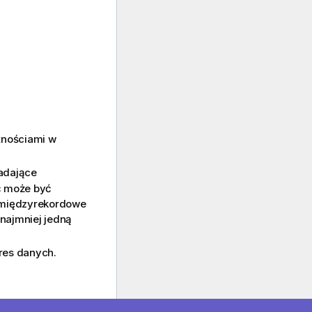
atnościami w
iadające
ć może być
e międzyrekordowe
najmniej jedną
res danych.