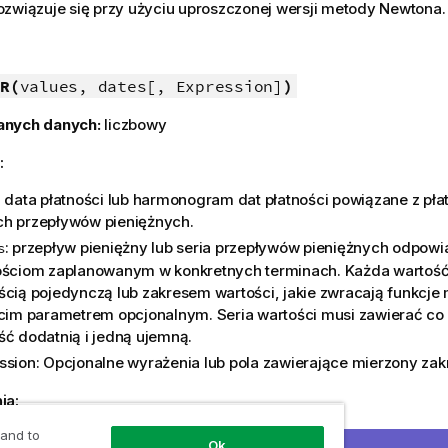
związuje się przy użyciu uproszczonej wersji metody Newtona.
R(
values, dates[, Expression]
)
anych danych:
liczbowy
:
: data płatności lub harmonogram dat płatności powiązane z pł
h przepływów pieniężnych.
: przepływ pieniężny lub seria przepływów pieniężnych odpow
s
ościom zaplanowanym w konkretnych terminach. Każda wartoś
ścią pojedynczą lub zakresem wartości, jakie zwracają funkcj
ecim parametrem opcjonalnym. Seria wartości musi zawierać co 
ść dodatnią i jedną ujemną.
ssion
: Opcjonalne wyrażenia lub pola zawierające mierzony zak
ia:
 and to
kstowe, wartości
NULL
i wartości brakujące są pomijane.
Ok