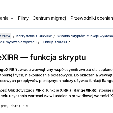
ania
Filmy
Centrum migracji
Przewodniki ocenian
y 2024
Korzystanie z QlikView
Składnia skryptów i funkcje wykres
ptu i wyrażenia wykresu
Funkcje zakresu
XIRR — funkcja skryptu
ngeXIRR()
zwraca wewnętrzny współczynnik zwrotu dla zaplan
pieniężnych, niekoniecznie okresowych. Do obliczania wewnętr
okresowych przepływów pieniężnych należy używać funkcji
Range
ność
Qlik
dotycząca XIRR (funkcje
XIRR()
i
RangeXIRR()
) stosuje
 celu uzyskania wartości
i ustalenia prawidłowej wartości X
Rate
 pmt, date) = 0