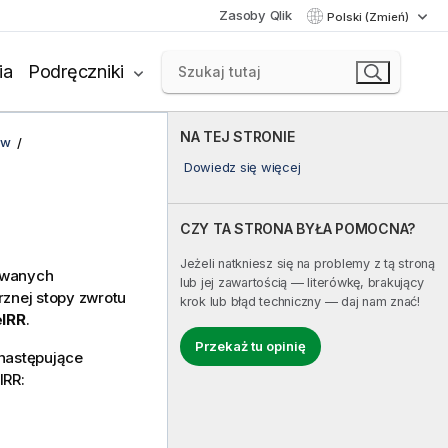
Zasoby Qlik
Polski (Zmień)
ia
Podręczniki
NA TEJ STRONIE
ów
Dowiedz się więcej
CZY TA STRONA BYŁA POMOCNA?
Jeżeli natkniesz się na problemy z tą stroną
owanych
lub jej zawartością — literówkę, brakujący
znej stopy zwrotu
krok lub błąd techniczny — daj nam znać!
IRR
.
Przekaż tu opinię
 następujące
IRR: