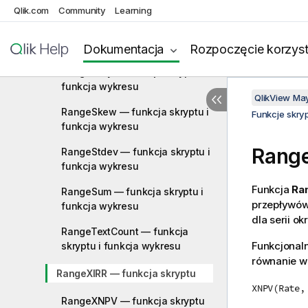
skryptu i funkcja wykresu
Qlik.com
Community
Learning
RangeNumericCount — funkcja
skryptu i funkcja wykresu
Dokumentacja
Rozpoczęcie korzyst
RangeOnly — funkcja skryptu i
funkcja wykresu
QlikView Ma
RangeSkew — funkcja skryptu i
Funkcje skry
funkcja wykresu
Range
RangeStdev — funkcja skryptu i
funkcja wykresu
Funkcja
Ra
RangeSum — funkcja skryptu i
przepływów 
funkcja wykresu
dla serii 
RangeTextCount — funkcja
Funkcjonal
skryptu i funkcja wykresu
równanie w
RangeXIRR — funkcja skryptu
XNPV(Rate,
RangeXNPV — funkcja skryptu