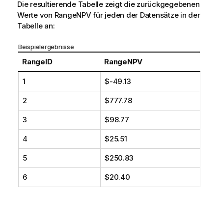
Die resultierende Tabelle zeigt die zurückgegebenen
Werte von
RangeNPV
für jeden der Datensätze in der
Tabelle an:
Beispielergebnisse
RangeID
RangeNPV
1
$-49.13
2
$777.78
3
$98.77
4
$25.51
5
$250.83
6
$20.40