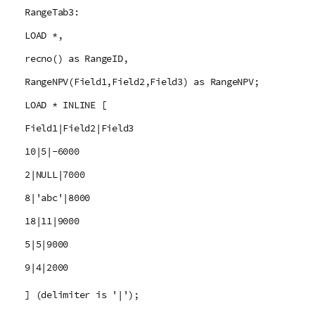
RangeTab3:
LOAD *,
recno() as RangeID,
RangeNPV(Field1,Field2,Field3) as RangeNPV;
LOAD * INLINE [
Field1|Field2|Field3
10|5|-6000
2|NULL|7000
8|'abc'|8000
18|11|9000
5|5|9000
9|4|2000
] (delimiter is '|');