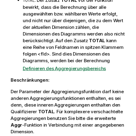
: Der Zusatz
TOTAL
vor der Funktion
TOTAL
e
bewirkt, dass die Berechnung über alle
i
ausgewählten bzw. wählbaren Werte erfolgt,
s
und nicht nur über diejenigen, die zu dem Wert
der aktuellen Dimension zählen, die
Dimensionen des Diagramms werden also nicht
berücksichtigt. Auf den Zusatz
TOTAL
kann
eine Reihe von Feldnamen in spitzen Klammern
folgen
<fld>
. Sind dies Dimensionen des
Diagramms, werden bei der Berechnung
Definieren des Aggregierungsbereichs
Beschränkungen:
Der Parameter der Aggregierungsfunktion darf keine
anderen Aggregierungsfunktionen enthalten, es sei
denn, diese inneren Aggregierungen enthalten den
Qualifizierer
TOTAL
. Für komplexere verschachtelte
Aggregierungen benutzen Sie bitte die erweiterte
Aggr
-Funktion in Verbindung mit einer angegebenen
Dimension.