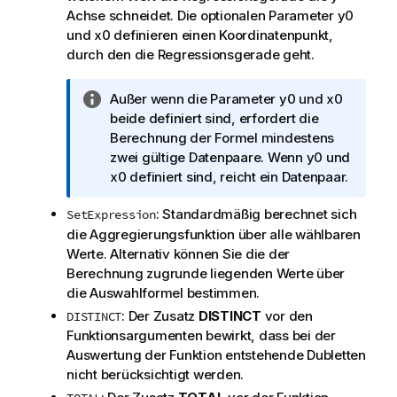
Achse schneidet. Die optionalen Parameter
y0
und
x0
definieren einen Koordinatenpunkt,
durch den die Regressionsgerade geht.
I
Außer wenn die Parameter
y0
und
x0
n
beide definiert sind, erfordert die
f
Berechnung der Formel mindestens
o
zwei gültige Datenpaare. Wenn
y0
und
r
x0
definiert sind, reicht ein Datenpaar.
m
: Standardmäßig berechnet sich
SetExpression
a
die Aggregierungsfunktion über alle wählbaren
t
Werte. Alternativ können Sie die der
i
Berechnung zugrunde liegenden Werte über
o
die Auswahlformel bestimmen.
n
s
: Der Zusatz
DISTINCT
vor den
DISTINCT
h
Funktionsargumenten bewirkt, dass bei der
i
Auswertung der Funktion entstehende Dubletten
n
nicht berücksichtigt werden.
w