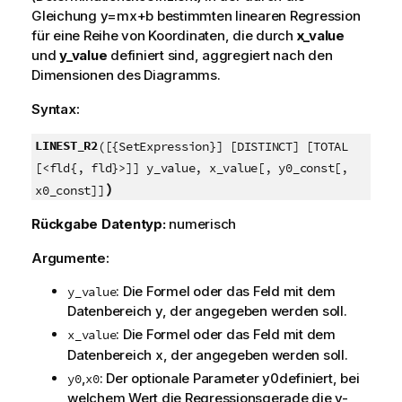
Gleichung
y=mx+b
bestimmten linearen Regression
für eine Reihe von Koordinaten, die durch
x_value
und
y_value
definiert sind, aggregiert nach den
Dimensionen des Diagramms.
Syntax:
LINEST_R2
([{SetExpression}] [DISTINCT] [TOTAL
[<fld{, fld}>]] y_value, x_value[, y0_const[,
)
x0_const]]
Rückgabe Datentyp:
numerisch
Argumente:
: Die Formel oder das Feld mit dem
y_value
Datenbereich
y
, der angegeben werden soll.
: Die Formel oder das Feld mit dem
x_value
Datenbereich
x
, der angegeben werden soll.
,
: Der optionale Parameter
y0
definiert, bei
y0
x0
welchem Wert die Regressionsgerade die y-