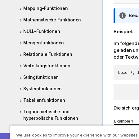
Mapping-Funktionen
I
Beid
Mathematische Funktionen
n
f
NULL-Funktionen
Beispiel:
o
r
Mengenfunktionen
Im folgende
m
geladen un
Relationale Funktionen
a
oder Textwer
t
Verteilungsfunktionen
i
Load *, 
o
Stringfunktionen
n
Systemfunktionen
s
h
Tabellenfunktionen
i
Die sich er
n
Trigonometrische und
w
hyperbolische Funktionen
Example 1
e
Window-Funktionen
Value
i
We use cookies to improve your experience with our websites
s