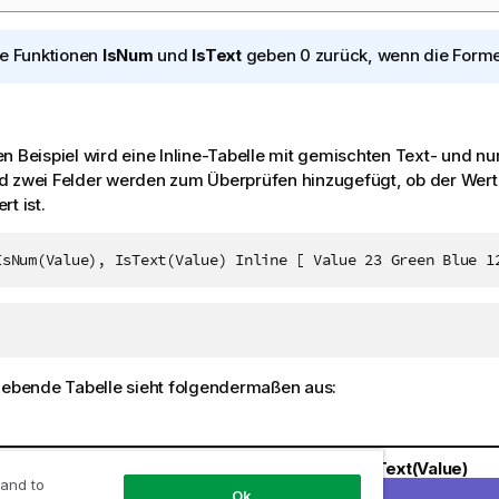
e Funktionen
IsNum
und
IsText
geben 0 zurück, wenn die Form
n Beispiel wird eine Inline-Tabelle mit gemischten Text- und 
d zwei Felder werden zum Überprüfen hinzugefügt, ob der Wert
t ist.
IsNum(Value), IsText(Value) Inline [ Value 23 Green Blue 1
gebende Tabelle sieht folgendermaßen aus:
IsNum(Value)
IsText(Value)
 and to
Ok