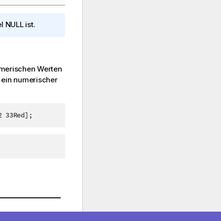
el
NULL
ist.
numerischen Werten
 ein numerischer
2 33Red];