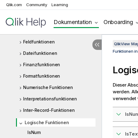
Funktionen für Datum und Uhrzeit
Qlik.com
Community
Learning
Dokumentfunktionen
Dokumentation
Onboarding
Exponential- und
Logarithmusfunktionen
Feldfunktionen
QlikView Ma
Funktionen i
Dateifunktionen
Finanzfunktionen
Logis
Formatfunktionen
Dieser Absc
Numerische Funktionen
werden. All
verwendet 
Interpretationsfunktionen
Inter-Record-Funktionen
IsNu
Logische Funktionen
IsNum
IsTex