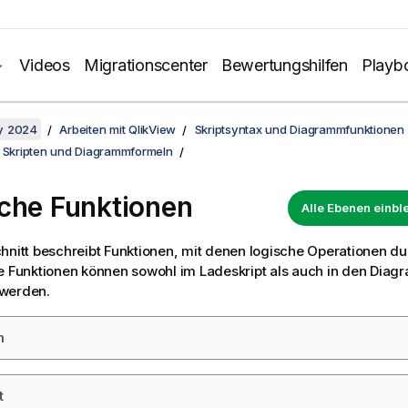
Videos
Migrationscenter
Bewertungshilfen
Playb
y 2024
Arbeiten mit QlikView
Skriptsyntax und Diagrammfunktionen
n Skripten und Diagrammformeln
che Funktionen
Alle Ebenen einb
hnitt beschreibt Funktionen, mit denen logische Operationen d
e Funktionen können sowohl im Ladeskript als auch in den Dia
werden.
m
t