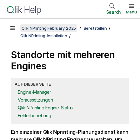
Search
Menü
Qlik NPrinting February 2025
Bereitstellen
Qlik NPrinting-Installation
Standorte mit mehreren
Engines
AUF DIESER SEITE
Engine-Manager
Voraussetzungen
Qlik NPrinting Engine-Status
Fehlerbehebung
Ein einzelner
Qlik Nprinting-Planungsdienst
kann
mehrere
Qlik NPrinting Engine
s verwalten, um