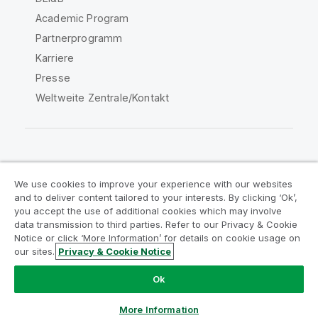
Academic Program
Partnerprogramm
Karriere
Presse
Weltweite Zentrale/Kontakt
Qlik Community
We use cookies to improve your experience with our websites
and to deliver content tailored to your interests. By clicking ‘Ok’,
Rechtliche Vereinbarungen
you accept the use of additional cookies which may involve
data transmission to third parties. Refer to our Privacy & Cookie
Produktbedingungen
Legal Policies
Notice or click ‘More Information’ for details on cookie usage on
Legal Policies
Benutzungsbedingungen
our sites.
Privacy & Cookie Notice
Marken
Do Not Share My Info
Ok
Copyright © 1993-2026 QlikTech International AB. Alle
Rechte vorbehalten.
More Information