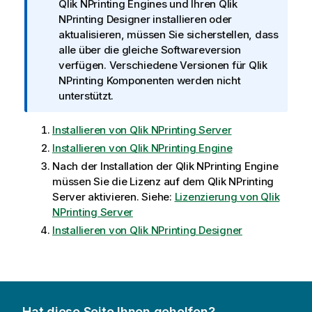
n
Qlik NPrinting Engine
s und Ihren
Qlik
f
NPrinting Designer
installieren oder
o
aktualisieren, müssen Sie sicherstellen, dass
r
alle über die gleiche Softwareversion
m
verfügen. Verschiedene Versionen für
Qlik
a
NPrinting
Komponenten werden nicht
t
unterstützt.
i
o
Installieren von Qlik NPrinting Server
n
Installieren von Qlik NPrinting Engine
s
Nach der Installation der
Qlik NPrinting Engine
h
müssen Sie die Lizenz auf dem
Qlik NPrinting
i
Server
aktivieren. Siehe:
Lizenzierung von Qlik
n
NPrinting Server
w
Installieren von Qlik NPrinting Designer
e
i
s
Hat diese Seite Ihnen geholfen?