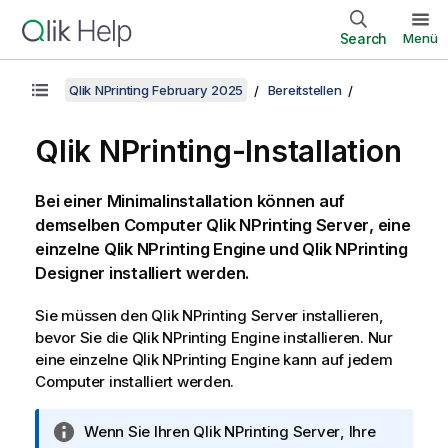
Search
Menü
Qlik NPrinting February 2025
Bereitstellen
Qlik NPrinting
-Installation
Bei einer Minimalinstallation können auf
demselben Computer
Qlik NPrinting Server
, eine
einzelne
Qlik NPrinting Engine
und
Qlik NPrinting
Designer
installiert werden.
Sie müssen den
Qlik NPrinting Server
installieren,
bevor Sie die
Qlik NPrinting Engine
installieren. Nur
eine einzelne
Qlik NPrinting Engine
kann auf jedem
Computer installiert werden.
I
Wenn Sie Ihren
Qlik NPrinting Server
, Ihre