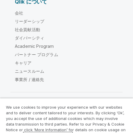
Qlik について
会社
リーダーシップ
社会貢献活動
ダイバーシティ
Academic Program
パートナー プログラム
キャリア
ニュースルーム
事業所 / 連絡先
We use cookies to improve your experience with our websites
Qlik コミュニティ
and to deliver content tailored to your interests. By clicking ‘Ok’,
you accept the use of additional cookies which may involve
data transmission to third parties. Refer to our Privacy & Cookie
法的契約
製品規約
Legal Policies
Notice or click ‘More Information’ for details on cookie usage on