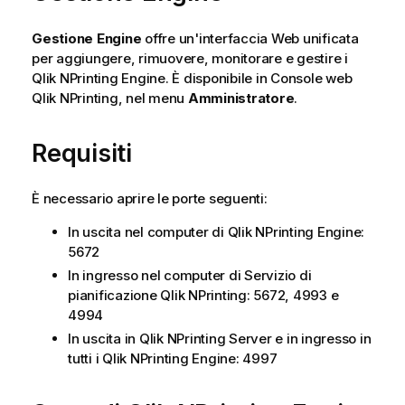
Gestione Engine
offre un'interfaccia Web unificata
per aggiungere, rimuovere, monitorare e gestire i
Qlik NPrinting Engine
. È disponibile in
Console web
Qlik NPrinting
, nel menu
Amministratore
.
Requisiti
È necessario aprire le porte seguenti:
In uscita nel computer di
Qlik NPrinting Engine
:
5672
In ingresso nel computer di
Servizio di
pianificazione Qlik NPrinting
: 5672, 4993 e
4994
In uscita in
Qlik NPrinting Server
e in ingresso in
tutti i
Qlik NPrinting Engine
: 4997