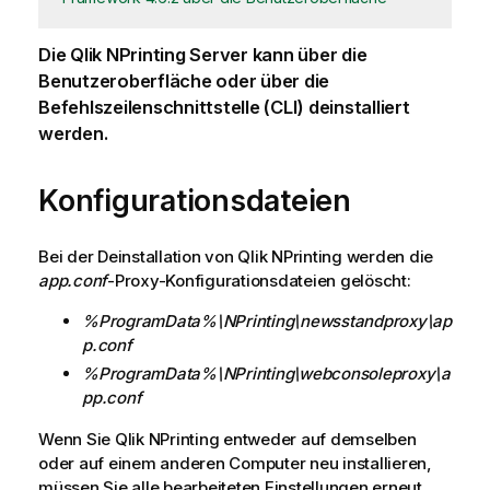
Die
Qlik NPrinting Server
kann über die
Benutzeroberfläche oder über die
Befehlszeilenschnittstelle (CLI) deinstalliert
werden.
Konfigurationsdateien
Bei der Deinstallation von
Qlik NPrinting
werden die
app.conf
-Proxy-Konfigurationsdateien gelöscht:
%ProgramData%\NPrinting\newsstandproxy\ap
p.conf
%ProgramData%\NPrinting\webconsoleproxy\a
pp.conf
Wenn Sie
Qlik NPrinting
entweder auf demselben
oder auf einem anderen Computer neu installieren,
müssen Sie alle bearbeiteten Einstellungen erneut