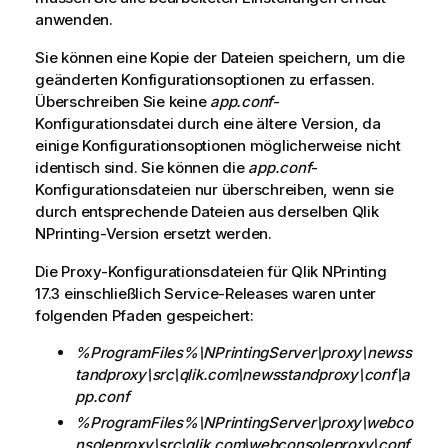
anwenden.
Sie können eine Kopie der Dateien speichern, um die
geänderten Konfigurationsoptionen zu erfassen.
Überschreiben Sie keine
app.conf
-
Konfigurationsdatei durch eine ältere Version, da
einige Konfigurationsoptionen möglicherweise nicht
identisch sind. Sie können die
app.conf
-
Konfigurationsdateien nur überschreiben, wenn sie
durch entsprechende Dateien aus derselben
Qlik
NPrinting
-Version ersetzt werden.
Die Proxy-Konfigurationsdateien für
Qlik NPrinting
17.3 einschließlich Service-Releases waren unter
folgenden Pfaden gespeichert:
%ProgramFiles%\NPrintingServer\proxy\newss
tandproxy\src\qlik.com\newsstandproxy\conf\a
pp.conf
%ProgramFiles%\NPrintingServer\proxy\webco
nsoleproxy\src\qlik.com\webconsoleproxy\conf