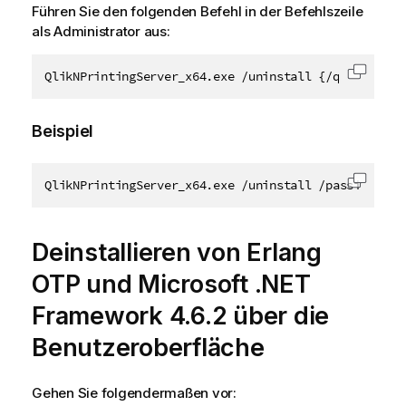
Führen Sie den folgenden Befehl in der Befehlszeile
als Administrator aus:
QlikNPrintingServer_x64.exe /uninstall {/quiet|/pas
Code i
Beispiel
QlikNPrintingServer_x64.exe /uninstall /passive
Code i
Deinstallieren von
Erlang
OTP
und
Microsoft .NET
Framework 4.6.2
über die
Benutzeroberfläche
Gehen Sie folgendermaßen vor: