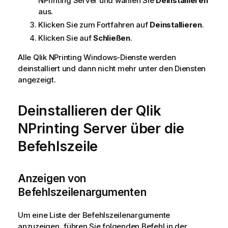
NPrinting Server
und wählen Sie
Deinstallieren
aus.
Klicken Sie zum Fortfahren auf
Deinstallieren
.
Klicken Sie auf
Schließen
.
Alle
Qlik NPrinting
Windows
-Dienste werden
deinstalliert und dann nicht mehr unter den Diensten
angezeigt.
Deinstallieren der
Qlik
NPrinting Server
über die
Befehlszeile
Anzeigen von
Befehlszeilenargumenten
Um eine Liste der Befehlszeilenargumente
anzuzeigen, führen Sie folgenden Befehl in der