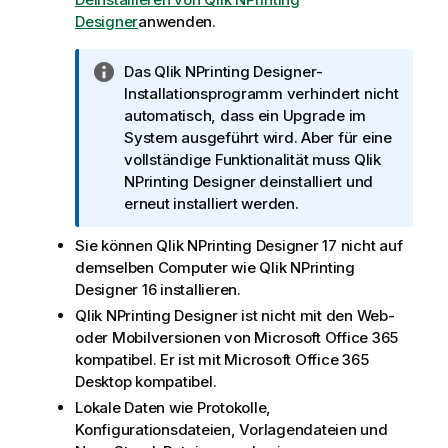
Designer
anwenden.
I
Das
Qlik NPrinting Designer
-
n
Installationsprogramm verhindert nicht
f
automatisch, dass ein Upgrade im
o
System ausgeführt wird. Aber für eine
r
vollständige Funktionalität muss
Qlik
m
NPrinting Designer
deinstalliert und
a
erneut installiert werden.
t
Sie können
Qlik NPrinting Designer
17 nicht auf
i
demselben Computer wie
Qlik NPrinting
o
Designer
16 installieren.
n
s
Qlik NPrinting Designer
ist nicht mit den Web-
h
oder Mobilversionen von
Microsoft Office 365
i
kompatibel. Er ist mit
Microsoft Office
365
n
Desktop kompatibel.
w
Lokale Daten wie Protokolle,
e
Konfigurationsdateien, Vorlagendateien und
i