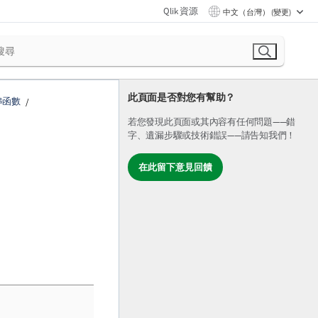
Qlik 資源
中文（台灣） (變更)
此頁面是否對您有幫助？
串函數
若您發現此頁面或其內容有任何問題——錯
字、遺漏步驟或技術錯誤——請告知我們！
在此留下意見回饋