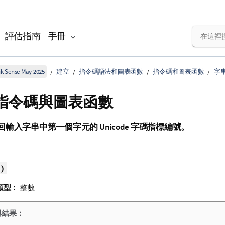
評估指南
手冊
k Sense May 2025
建立
指令碼語法和圖表函數
指令碼和圖表函數
字
 - 指令碼與圖表函數
回輸入字串中第一個字元的
Unicode
字碼指標編號。
)
類型：
整數
與結果：