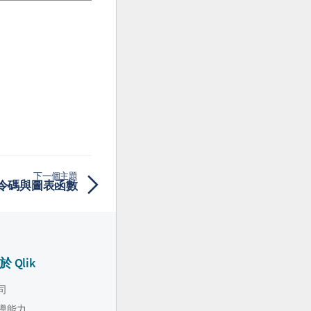
下一個主題
- 指令碼與圖表函數
於 Qlik
司
導能力