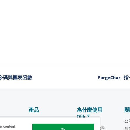
題
 指令碼與圖表函數
PurgeChar 
產品
為什麼使用
關
Qlik？
資料整合和品質
影片
公
er content
為什麼使用 Qlik
oper
領
Ok