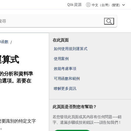
Qlik 資源
中文（台灣） (變更)
在此頁面
串函數
如何使用規則運算式
運算式
使用案例
效能考慮事項
您的分析和資料準
可用函數和範例
的選項。
若要在
瞭解更多資訊
此頁面是否對您有幫助？
若您發現此頁面或其內容有任何問題——錯
您想要識別的特定文字
字、遺漏步驟或技術錯誤——請告知我們！
現。