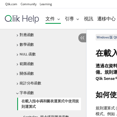
Qlik.com
Community
Learning
解譯函數
記錄間函數
文件
引導
視訊
遷移中心
邏輯函數
對應函數
Windows 版 Qli
數學函數
在載
NULL 函數
範圍函數
透過在資料
備。規則
關係函數
Qlik Sense
統計分布函數
如何使
字串函數
在載入指令碼和圖表運算式中使用規
則運算式
規則運算式 
模式。例如