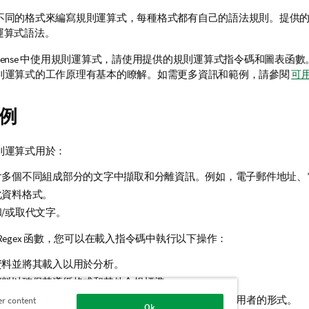
不同的格式來編寫規則運算式，每種格式都有自己的語法規則。提供
規則運算式語法。
Sense
中使用規則運算式，請使用提供的規則運算式指令碼和圖表函數
則運算式的工作原理有基本的瞭解。如需更多資訊和範例，請參閱
可
例
則運算式用於：
含多個不同組成部分的文字中擷取和分離資訊。例如，電子郵件地址、
化資料格式。
/或取代文字。
Regex 函數，您可以在載入指令碼中執行以下操作：
資料並將其載入以用於分析。
資料以確保其遵循格式和其他合規標準。
遮罩個人識別資訊 (PII) 或將其更改為適合分析內容取用者的形式。
er content
Ok