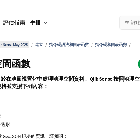
評估指南
手冊
k Sense May 2025
建立
指令碼語法和圖表函數
指令碼和圖表函數
空間函數
用於在地圖視覺化中處理地理空間資料。
Qlik Sense
按照地理空
N 規格並支援下列內容：
形
多邊形
 GeoJSON 規格的資訊，請參閱：