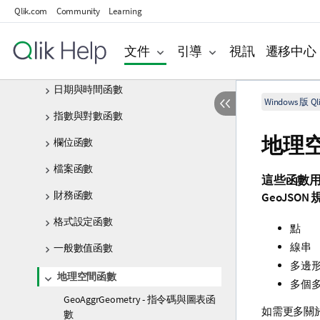
色彩函數
Qlik.com
Community
Learning
條件函數
文件
引導
視訊
遷移中心
計數器函數
日期與時間函數
Windows 版 Qli
指數與對數函數
地理
欄位函數
檔案函數
這些函數
財務函數
GeoJSO
格式設定函數
點
線串
一般數值函數
多邊
地理空間函數
多個
GeoAggrGeometry - 指令碼與圖表函
如需更多關於
數