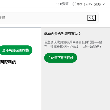
Qlik 資源
中文（台灣） (變更)
此頁面是否對您有幫助？
若您發現此頁面或其內容有任何問題——錯
字、遺漏步驟或技術錯誤——請告知我們！
全部展開/全部摺疊
在此留下意見回饋
間資料的