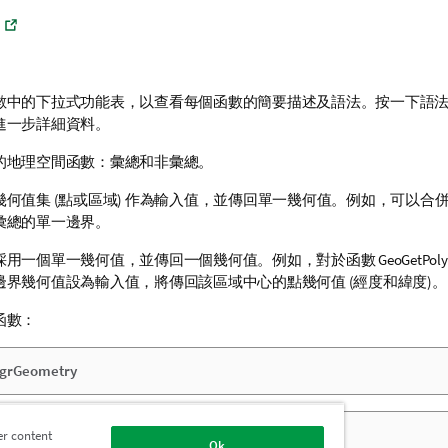
數中的下拉式功能表，以查看每個函數的簡要描述及語法。按一下語
進一步詳細資料。
的地理空間函數：彙總和非彙總。
幾何值集 (點或區域) 作為輸入值，並傳回單一幾何值。例如，可以合
彙總的單一邊界。
採用一個單一幾何值，並傳回一個幾何值。例如，對於函數
GeoGetPoly
邊界幾何值設為輸入值，將傳回該區域中心的點幾何值 (經度和緯度)。
函數：
grGeometry
undingBox
er content
Ok