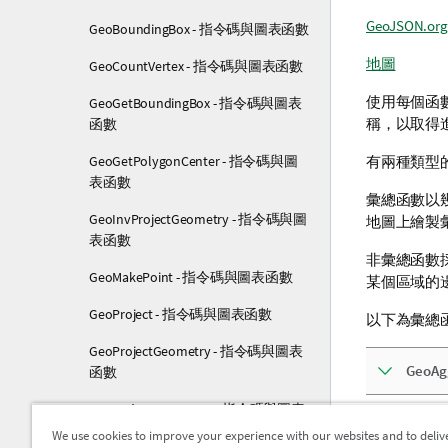
GeoJSON.org
GeoBoundingBox - 指令碼與圖表函數
地圖
GeoCountVertex - 指令碼與圖表函數
使用每個函
GeoGetBoundingBox - 指令碼與圖表
稱，以取得
函數
GeoGetPolygonCenter - 指令碼與圖
有兩種類型
表函數
彙總函數以
GeoInvProjectGeometry - 指令碼與圖
地圖上繪製
表函數
非彙總函數
GeoMakePoint - 指令碼與圖表函數
某個區域的
GeoProject - 指令碼與圖表函數
以下為彙總
GeoProjectGeometry - 指令碼與圖表
GeoAg
函數
GeoReduceGeometry - 指令碼與圖表
函數
GeoBo
We use cookies to improve your experience with our websites and to deliv