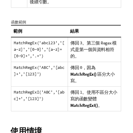
後續引數。
函數範例
範例
結果
MatchRegEx('abc123','[
傳回
3
。第三個 Regex 模
a-z]','[0-9]','[a-z]+
式是第一個與資料相符
[0-9]+','.+')
的。
MatchRegEx('ABC','[abc
傳回
0
，因為
]+','[123]')
MatchRegEx()
區分大小
寫。
MatchRegExI('ABC','[ab
傳回
1
。使用不區分大小
c]+','[123]')
寫的函數變體
MatchRegExI()
。
使用情境