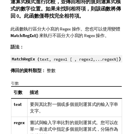
運算式模式進行比較，並傳回相符的規則運算式模
式的數字位置。如果未找到相符項，則該函數將傳
回 0。此函數僅尋找完全相符項。
此函數執行區分大小寫的 Regex 操作。您也可以使用變體
MatchRegExI()
來執行不區分大小寫的 Regex 操作。
語法：
)
MatchRegEx (
text, regex1 [ , regex2,...regexN]
傳回的資料類型：
整數
引數
引數
描述
text
要與其比對一個或多個規則運算式的輸入字串
文字。
regex
嘗試與輸入字串比對的規則運算式。您可以在
單一表達式中指定多個規則運算式，分隔作為