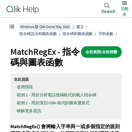
功能
Search
表
Windows 版 Qlik Sense May 2025
建立
指令碼語法和圖表函數
指令碼和圖表函數
字串函數
MatchRegEx - 指令
全部展開/全部摺疊
碼與圖表函數
在此頁面
使用情境
範例 1 – 用於分析電話號碼格式的載入指令碼
範例 2 – 用於識別 ISBN 格式的圖表運算式
瞭解更多資訊
MatchRegEx()
會將輸入字串與一或多個指定的規則