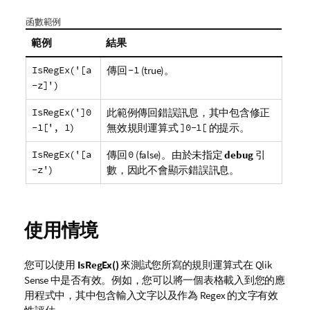
函數範例
範例
結果
IsRegEx('[a
傳回
-1
(true)。
-z]')
IsRegEx(']0
此範例傳回錯誤訊息，其中包含修正
-1[', 1)
無效規則運算式
]0-1[
的提示。
IsRegEx('[a
傳回
0
(false)。由於未指定
debug
引
-z')
數，因此不會顯示錯誤訊息。
使用情境
您可以使用
IsRegEx()
來測試您所寫的規則運算式在
Qlik
Sense
中是否有效。例如，您可以將一個表格載入到您的應
用程式中，其中包含輸入文字以及作為 Regex 的文字有效