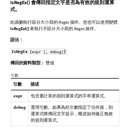
IsRegEx()
會傳回指定文字是否為有效的規則運算
式。
此函數執行區分大小寫的 Regex 操作。您也可以使用變體
IsRegExI()
來執行不區分大小寫的 Regex 操作。
語法：
)
IsRegEx (
expr [, debug]
傳回的資料類型：
雙值
引數
引數
描述
expr
包含要計算的規則運算式的字串運算式。
debug
選用引數。如果為此引數指定了任何值，則
運算式將傳回文字提示，概述如何修正無效
的規則運算式。