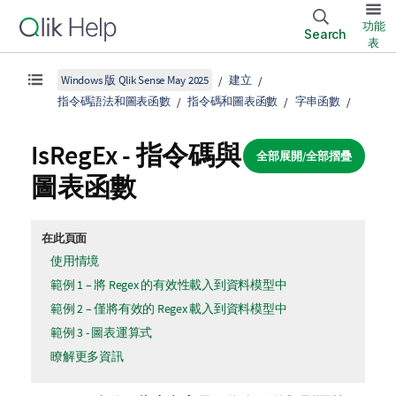
功能
Search
表
Windows 版 Qlik Sense May 2025
建立
指令碼語法和圖表函數
指令碼和圖表函數
字串函數
IsRegEx - 指令碼與
全部展開/全部摺疊
圖表函數
在此頁面
使用情境
範例 1 – 將 Regex 的有效性載入到資料模型中
範例 2 – 僅將有效的 Regex 載入到資料模型中
範例 3 - 圖表運算式
瞭解更多資訊