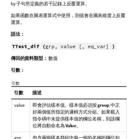
by 子句所定義的若干記錄上反覆運算。
如果函數在圖表運算式中使用，則值會在圖表維度上反覆
運算。
語法：
TTest_dif (
grp, value [, eq_var]
)
傳回的資料類型：
數值
引數：
引數
引數
描述
value
即會評估樣本值。樣本值必須按
group
中正
好兩個值所指定的邏輯方式分組。如果載入
指令碼中未提供樣本值的欄位名稱，則該欄
位將自動命名為
Value
。
grp
包含兩個樣本群組中每一個的名稱的欄位如