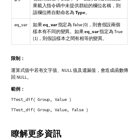
果載入指令碼中未提供群組的欄位名稱，則
該欄位將自動命名為
Type
。
eq_var
如果
eq_var
指定為
False
(0)，則會假設兩個
樣本有不同的變異。如果
eq_var
指定為
True
(1)，則假設樣本之間有相等的變異。
限制：
運算式值中若有文字值、
NULL
值及遺漏值，會造成函數傳
回
NULL
。
範例：
TTest_dif( Group, Value )
TTest_dif( Group, Value, false )
瞭解更多資訊