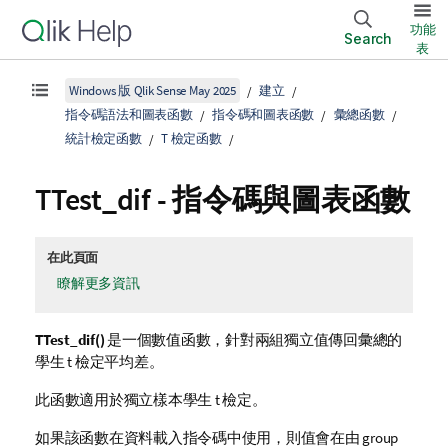
功能
Search
表
Windows 版 Qlik Sense May 2025
建立
指令碼語法和圖表函數
指令碼和圖表函數
彙總函數
統計檢定函數
T 檢定函數
TTest_dif
- 指令碼與圖表函數
在此頁面
瞭解更多資訊
TTest_dif()
是一個數值函數，針對兩組獨立值傳回彙總的
學生 t 檢定平均差。
此函數適用於獨立樣本學生 t 檢定。
如果該函數在資料載入指令碼中使用，則值會在由 group