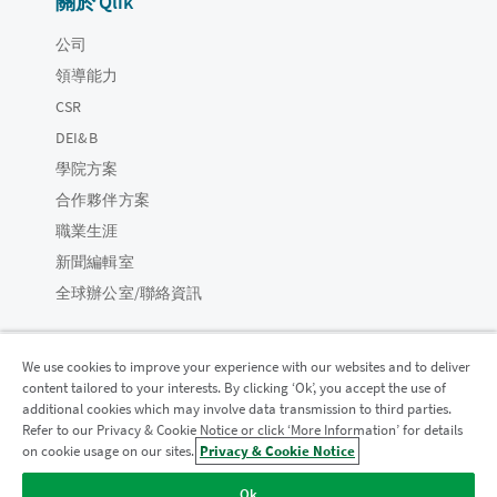
關於 Qlik
公司
領導能力
CSR
DEI&B
學院方案
合作夥伴方案
職業生涯
新聞編輯室
全球辦公室/聯絡資訊
We use cookies to improve your experience with our websites and to deliver
content tailored to your interests. By clicking ‘Ok’, you accept the use of
Qlik 社群
additional cookies which may involve data transmission to third parties.
Refer to our Privacy & Cookie Notice or click ‘More Information’ for details
on cookie usage on our sites.
Privacy & Cookie Notice
法律合約
產品條款
Legal Policies
法律條規
Ok
使用條款
商標
Do Not Share My Info