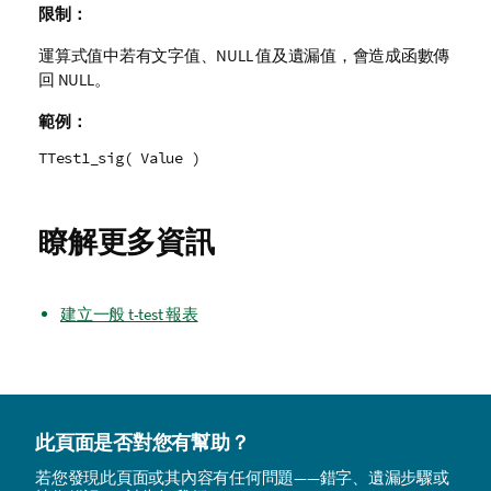
限制：
運算式值中若有文字值、
NULL
值及遺漏值，會造成函數傳
回
NULL
。
範例：
TTest1_sig( Value )
瞭解更多資訊
建立一般 t-test 報表
此頁面是否對您有幫助？
若您發現此頁面或其內容有任何問題——錯字、遺漏步驟或