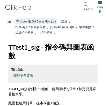
功能
Search
表
Windows 版 Qlik Sense May 2025
建立
指令碼語法和圖表函數
指令碼和圖表函數
彙總函數
統計檢定函數
T 檢定函數
TTest1_sig
- 指令碼與圖表函
數
在此頁面
瞭解更多資訊
TTest1_sig()
會針對一組值，傳回彙總的學生 t 檢定雙尾顯
著性水平。
此函數適用於單一樣本學生 t 檢定。