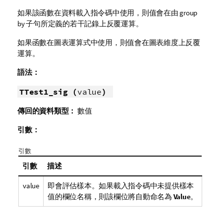
如果該函數在資料載入指令碼中使用，則值會在由 group
by 子句所定義的若干記錄上反覆運算。
如果函數在圖表運算式中使用，則值會在圖表維度上反覆
運算。
語法：
TTest1_sig (
value
)
傳回的資料類型：
數值
引數：
引數
引數
描述
value
即會評估樣本。如果載入指令碼中未提供樣本
值的欄位名稱，則該欄位將自動命名為
Value
。