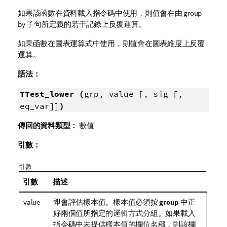
如果該函數在資料載入指令碼中使用，則值會在由 group
by 子句所定義的若干記錄上反覆運算。
如果函數在圖表運算式中使用，則值會在圖表維度上反覆
運算。
語法：
TTest_lower (
grp, value [, sig [,
eq_var]]
)
傳回的資料類型：
數值
引數：
引數
引數
描述
value
即會評估樣本值。樣本值必須按
group
中正
好兩個值所指定的邏輯方式分組。如果載入
指令碼中未提供樣本值的欄位名稱，則該欄