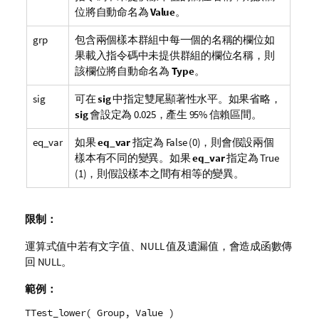
位將自動命名為
Value
。
grp
包含兩個樣本群組中每一個的名稱的欄位如
果載入指令碼中未提供群組的欄位名稱，則
該欄位將自動命名為
Type
。
sig
可在
sig
中指定雙尾顯著性水平。如果省略，
sig
會設定為 0.025，產生 95% 信賴區間。
eq_var
如果
eq_var
指定為
False
(0)，則會假設兩個
樣本有不同的變異。如果
eq_var
指定為
True
(1)，則假設樣本之間有相等的變異。
限制：
運算式值中若有文字值、
NULL
值及遺漏值，會造成函數傳
回
NULL
。
範例：
TTest_lower( Group, Value )