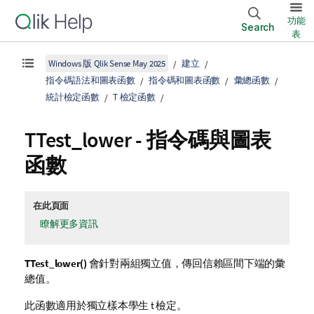
功能
Search
表
Windows 版 Qlik Sense May 2025
建立
指令碼語法和圖表函數
指令碼和圖表函數
彙總函數
統計檢定函數
T 檢定函數
TTest_lower
- 指令碼與圖表
函數
在此頁面
瞭解更多資訊
TTest_lower()
會針對兩組獨立值，傳回信賴區間下端的彙
總值。
此函數適用於獨立樣本學生 t 檢定。