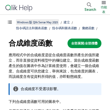
功能
Search
表
Windows 版 Qlik Sense May 2025
建立
指令碼語法和圖表函數
指令碼和圖表函數
彙總函數
合成維度函數
全部展開/全部摺疊
應用程式中的合成維度是從合成維度函數所產生的值所建
立，而非直接從資料模型中的欄位建立。當合成維度函數
產生的值在圖表中作為計算維度使用，會建立一個合成維
度。合成維度可供您建立，舉例來說，包含維度的圖表，
而該維度含有從資料所得的值，亦即動態維度。
資
合成維度不受選項影響。
訊
備
下列合成維度函數可用於圖表中。
註