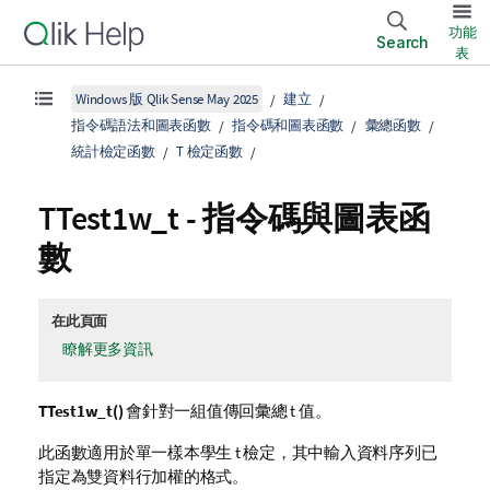
功能
Search
表
Windows 版 Qlik Sense May 2025
建立
指令碼語法和圖表函數
指令碼和圖表函數
彙總函數
統計檢定函數
T 檢定函數
TTest1w_t
- 指令碼與圖表函
數
在此頁面
瞭解更多資訊
TTest1w_t()
會針對一組值傳回彙總 t 值。
此函數適用於單一樣本學生 t 檢定，其中輸入資料序列已
指定為雙資料行加權的格式。