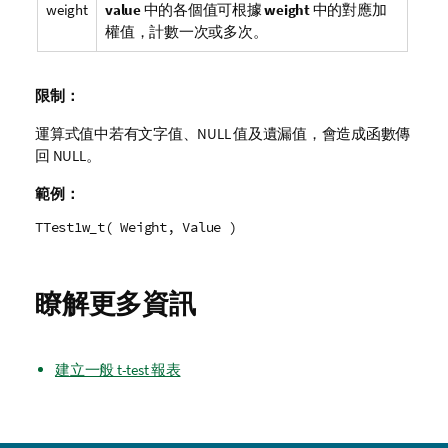
weight
value
中的各個值可根據
weight
中的對應加
權值，計數一次或多次。
限制：
運算式值中若有文字值、
NULL
值及遺漏值，會造成函數傳
回
NULL
。
範例：
TTest1w_t( Weight, Value )
瞭解更多資訊
建立一般 t-test 報表