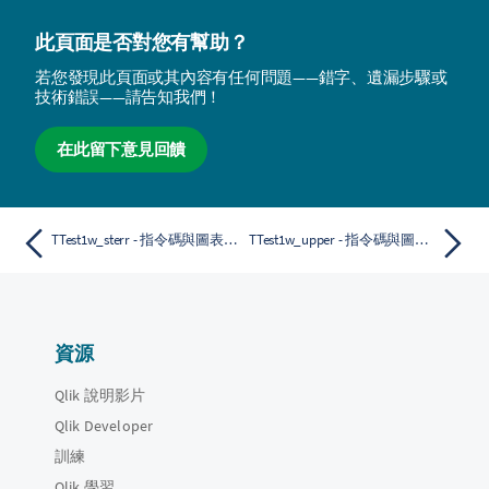
此頁面是否對您有幫助？
若您發現此頁面或其內容有任何問題——錯字、遺漏步驟或
技術錯誤——請告知我們！
在此留下意見回饋
TTest1w_sterr - 指令碼與圖表函數
TTest1w_upper - 指令碼與圖表函數
資源
Qlik 說明影片
Qlik Developer
訓練
Qlik 學習