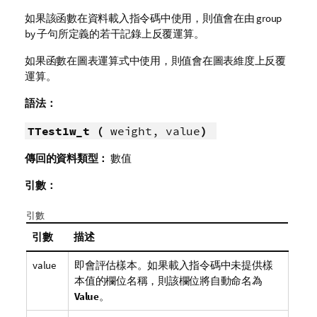
如果該函數在資料載入指令碼中使用，則值會在由 group
by 子句所定義的若干記錄上反覆運算。
如果函數在圖表運算式中使用，則值會在圖表維度上反覆
運算。
語法：
TTest1w_t (
weight, value
)
傳回的資料類型：
數值
引數：
引數
引數
描述
value
即會評估樣本。如果載入指令碼中未提供樣
本值的欄位名稱，則該欄位將自動命名為
Value
。