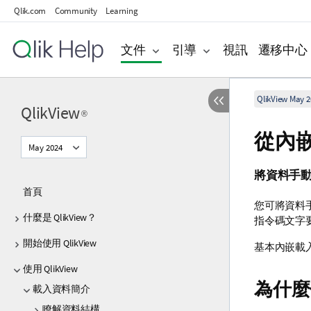
Qlik.com
Community
Learning
文件
引導
視訊
遷移中心
QlikView May 2
QlikView
®
從內
May 2024
將資料手
首頁
您可將資料
什麼是 QlikView？
指令碼文字
開始使用 QlikView
基本內嵌載
使用 QlikView
為什麼
載入資料簡介
瞭解資料結構