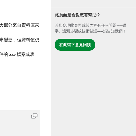
此頁面是否對您有幫助？
大部分來自資料庫來
若您發現此頁面或其內容有任何問題——錯
字、遺漏步驟或技術錯誤——請告知我們！
來變更，但資料值仍
在此留下意見回饋
件的
.csv
檔案或表
將代碼複製到剪貼簿