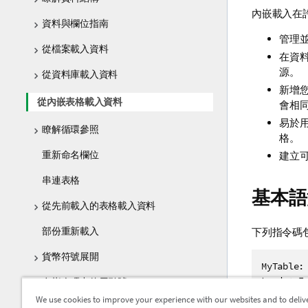
內嵌載入在
資料與欄位指南
管理
從檔案載入資料
在資
源。
從資料庫載入資料
新增
從內嵌表格載入資料
會相
易於
瞭解循環參照
格。
重新命名欄位
建立
串連表格
基本語
從先前載入的表格載入資料
部份重新載入
下列指令碼
貨幣符號展開
MyTable:

Load * In
在指令碼中使用引號
Argentina
We use cookies to improve your experience with our websites and to deliv
資料中的萬用字元