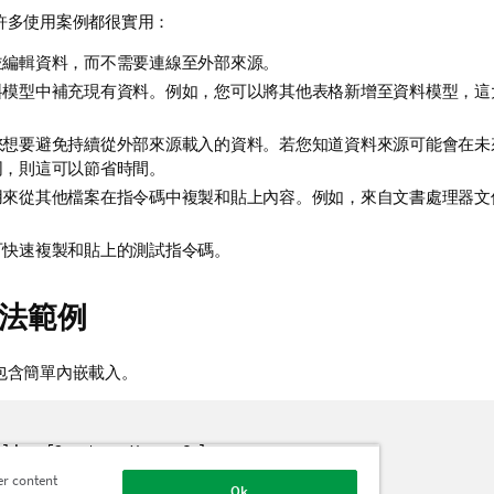
許多使用案例都很實用：
並編輯資料，而不需要連線至外部來源。
料模型中補充現有資料。例如，您可以將其他表格新增至資料模型，這
您想要避免持續從外部來源載入的資料。若您知道資料來源可能會在未
同，則這可以節省時間。
用來從其他檔案在指令碼中複製和貼上內容。例如，來自文書處理器文
可快速複製和貼上的測試指令碼。
法範例
包含簡單內嵌載入。
line [Country, Year, Sales

, 2014, 66295.03

er content
Ok