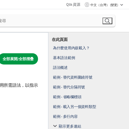
Qlik 資源
中文（台灣） (變更)
在此頁面
為什麼使用內嵌載入？
基本語法範例
全部展開/全部摺疊
語法概述
範例 - 替代資料圍繞符號
使用所需語法，以指示
範例 - 替代分隔符號
範例 - 省略欄標頭
範例 - 載入另一個資料類型
範例 - 多行內容
顯示更多連結