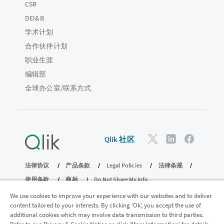
CSR
DEI&B
学术计划
合作伙伴计划
职业生涯
编辑部
全球办公室/联系方式
Qlik 社区
法律协议
产品条款
Legal Policies
法律条规
使用条款
商标
Do Not Share My Info
版权所有 © 1993-2026 QlikTech International AB。保留所有权利。
We use cookies to improve your experience with our websites and to deliver
content tailored to your interests. By clicking ‘Ok’, you accept the use of
additional cookies which may involve data transmission to third parties.