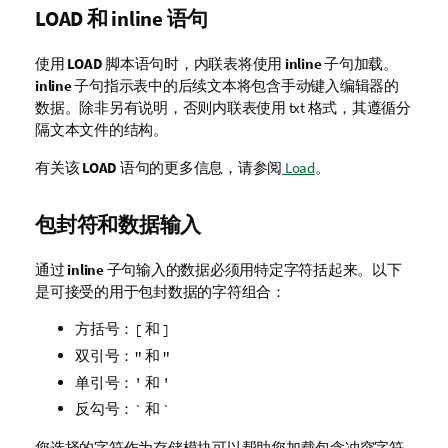
LOAD
和
inline
语句
使用
LOAD
脚本语句时，内联表将使用
inline
子句加载。
inline
子句指示表中的后续文本将包含手动键入编辑器的
数据。除非另有说明，否则内联表使用
txt
格式，其遵循分
隔文本文件的结构。
有关该
LOAD
语句的更多信息，请参阅
Load
。
包封符和数据输入
通过
inline
子句输入的数据必须用特定字符括起来。以下
是可接受的用于包封数据的字符组合：
方括号：
和
[
]
双引号：
和
"
"
单引号：
和
'
'
反勾号：
和
`
`
您选择的字符作为存储模块可以帮助您加载包含冲突字符