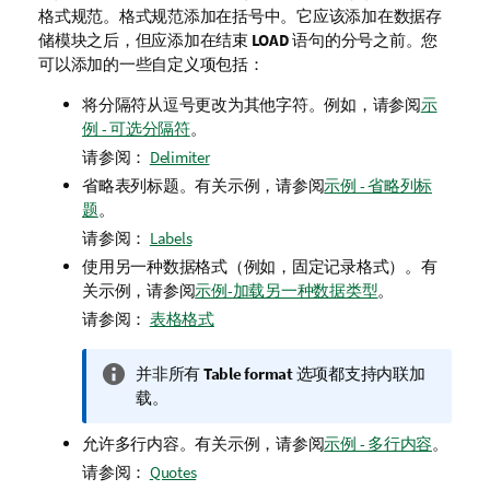
格式规范。格式规范添加在括号中。它应该添加在数据存
储模块之后，但应添加在结束
LOAD
语句的分号之前。您
可以添加的一些自定义项包括：
将分隔符从逗号更改为其他字符。例如，请参阅
示
例 - 可选分隔符
。
请参阅：
Delimiter
省略表列标题。有关示例，请参阅
示例 - 省略列标
题
。
请参阅：
Labels
使用另一种数据格式（例如，固定记录格式）。有
关示例，请参阅
示例-加载另一种数据类型
。
请参阅：
表格格式
信
并非所有
Table format
选项都支持内联加
息
载。
注
允许多行内容。有关示例，请参阅
示例 - 多行内容
。
释
请参阅：
Quotes