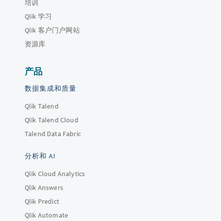
培训
Qlik 学习
Qlik 客户门户网站
资源库
产品
数据集成和质量
Qlik Talend
Qlik Talend Cloud
Talend Data Fabric
分析和 AI
Qlik Cloud Analytics
Qlik Answers
Qlik Predict
Qlik Automate