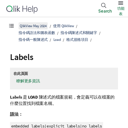
功能
Search
表
QlikView May 2024
使用 QlikView
指令碼語法和圖表函數
指令碼陳述式和關鍵字
指令碼一般陳述式
Load
格式規格項目
Labels
在此頁面
瞭解更多資訊
Labels
是
LOAD
陳述式的檔案規範，會定義可以在檔案的
什麼位置找到檔案名稱。
語法：
embedded labels|
explicit labels|
no labels