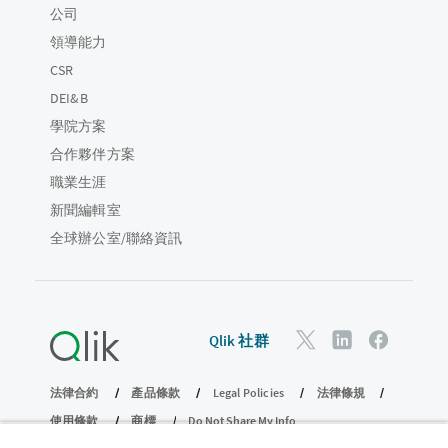
公司
領導能力
CSR
DEI&B
學院方案
合作夥伴方案
職業生涯
新聞編輯室
全球辦公室/聯絡資訊
Qlik 社群
法律合約
產品條款
Legal Policies
法律條規
使用條款
商標
Do Not Share My Info
© 1993-2026 QlikTech International AB。保留所有權利。