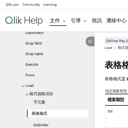
Comment table
Qlik.com
Community
Learning
Connect
文件
引導
視訊
遷移中心
Directory
Disconnect
QlikView May 2
Drop field
Load
格式
Drop table
表格
Execute
Force
表格格式是
Load
指定檔案類型
格式規格項目
檔案類型
字元集
txt
表格格式
Delimiter