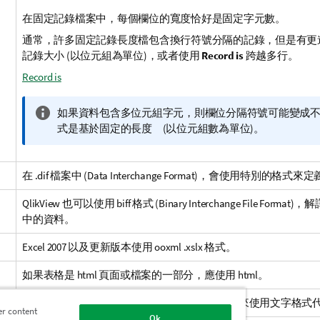
在固定記錄檔案中，每個欄位的寬度恰好是固定字元數。
通常，許多固定記錄長度檔包含換行符號分隔的記錄，但是有更
記錄大小 (以位元組為單位)，或者使用
Record is
跨越多行。
Record is
資
如果資料包含多位元組字元，則欄位分隔符號可能變成
訊
式是基於固定的長度 (以位元組數為單位)。
備
註
在
.dif
檔案中 (
Data Interchange Format
)，會使用特別的格式來定
QlikView
也可以使用
biff
格式 (
Binary Interchange File Format
)，解
中的資料。
Excel 2007
以及更新版本使用
ooxml
.xslx
格式。
如果表格是
html
頁面或檔案的一部分，應使用
html
。
xml
(可延伸標記語言) 是一種常見標記語言，用來使用文字格式
er content
Ok