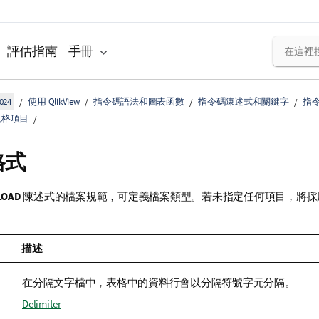
評估指南
手冊
024
使用 QlikView
指令碼語法和圖表函數
指令碼陳述式和關鍵字
指
規格項目
格式
LOAD
陳述式的檔案規範，可定義檔案類型。若未指定任何項目，將採
描述
在分隔文字檔中，表格中的資料行會以分隔符號字元分隔。
Delimiter