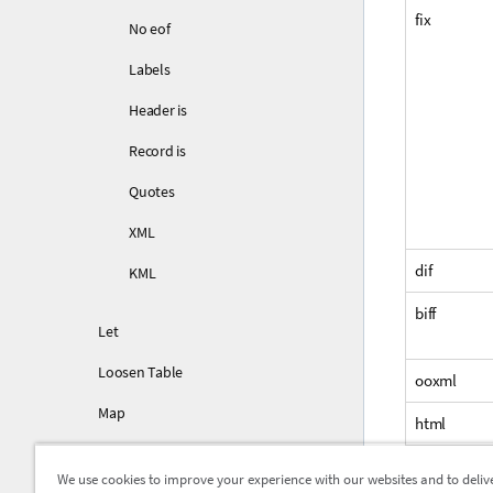
fix
No eof
Labels
Header is
Record is
Quotes
XML
dif
KML
biff
Let
Loosen Table
ooxml
Map
html
NullAsNull
xml
We use cookies to improve your experience with our websites and to deliv