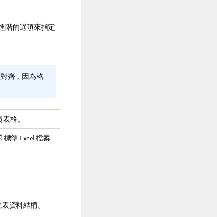
進階的選項來指定
不對齊，因為格
義表格。
譯標準
Excel
檔案
代表資料結構。