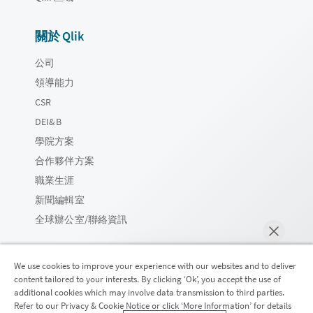
關於 Qlik
公司
領導能力
CSR
DEI&B
學院方案
合作夥伴方案
職業生涯
新聞編輯室
全球辦公室/聯絡資訊
We use cookies to improve your experience with our websites and to deliver
content tailored to your interests. By clicking ‘Ok’, you accept the use of
Qlik 社群
additional cookies which may involve data transmission to third parties.
Refer to our Privacy & Cookie Notice or click ‘More Information’ for details