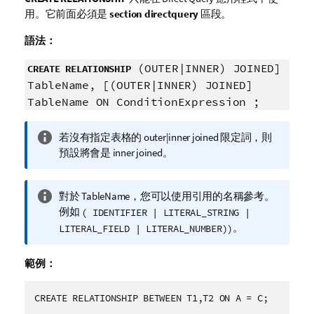
用。它前面必須是
section directquery
區段。
語法：
(OUTER|INNER) JOINED]
CREATE RELATIONSHIP
TableName, [(OUTER|INNER) JOINED]
TableName ON ConditionExpression ;
資
若沒有指定表格的
outer|inner joined
限定詞，則
訊
預設將會是
inner joined
。
備
註
資
對於
TableName
，您可以使用引用的名稱參考。
訊
例如
( IDENTIFIER | LITERAL_STRING |
備
。
LITERAL_FIELD | LITERAL_NUMBER))
註
範例：
CREATE RELATIONSHIP BETWEEN T1,T2 ON A = C;