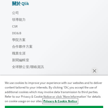
關於 Qlik
公司
領導能力
CSR
DEI&B
學院方案
合作夥伴方案
職業生涯
新聞編輯室
全球辦公室/聯絡資訊
We use cookies to improve your experience with our websites and to deliver
content tailored to your interests. By clicking ‘Ok’, you accept the use of
Qlik 社群
additional cookies which may involve data transmission to third parties.
Refer to our Privacy & Cookie Notice or click ‘More Information’ for details
on cookie usage on our sites.
Privacy & Cookie Notice
立即聊天
法律合約
產品條款
Legal Policies
法律條規