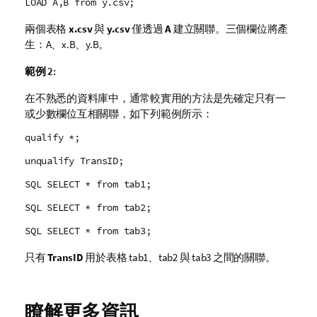
LOAD A,B from y.csv;
兩個表格
x.csv
與
y.csv
僅透過
A
建立關聯。三個欄位將產
生：
A
、
x.B
、
y.B
。
範例 2:
在不熟悉的資料庫中，通常較實用的方法是先確定只有一
或少數欄位互相關聯，如下列範例所示：
qualify *;
unqualify TransID;
SQL SELECT * from tab1;
SQL SELECT * from tab2;
SQL SELECT * from tab3;
只有
TransID
用於表格
tab1
、
tab2
與
tab3
之間的關聯。
瞭解更多資訊