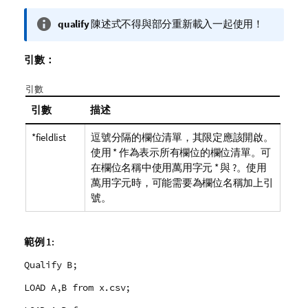
資
qualify
陳述式不得與部分重新載入一起使用！
訊
備
引數：
註
引數
引數
描述
*fieldlist
逗號分隔的欄位清單，其限定應該開啟。
使用
*
作為表示所有欄位的欄位清單。可
在欄位名稱中使用萬用字元
*
與
?
。使用
萬用字元時，可能需要為欄位名稱加上引
號。
範例 1:
Qualify B;
LOAD A,B from x.csv;