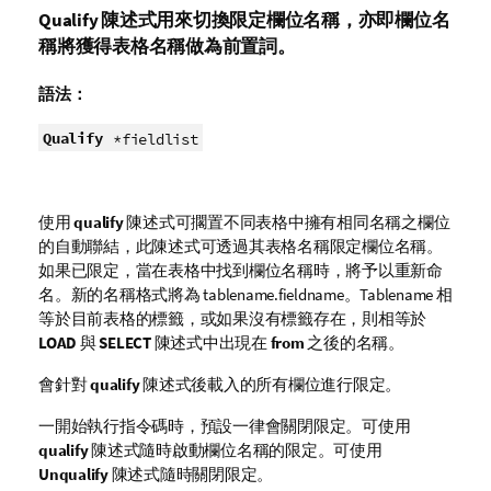
Qualify
陳述式用來切換限定欄位名稱，亦即欄位名
稱將獲得表格名稱做為前置詞。
語法：
Qualify
*fieldlist
使用
qualify
陳述式可擱置不同表格中擁有相同名稱之欄位
的自動聯結，此陳述式可透過其表格名稱限定
欄位
名稱。
如果已限定，當在表格中找到欄位名稱時，將予以重新命
名。新的名稱格式將為
tablename.fieldname
。
Tablename
相
等於目前表格的標籤，或如果沒有標籤存在，則相等於
LOAD
與
SELECT
陳述式中出現在
from
之後的名稱。
會針對
qualify
陳述式後載入的所有欄位進行限定。
一開始執行指令碼時，預設一律會關閉限定。可使用
qualify
陳述式隨時啟動欄位名稱的限定。可使用
Unqualify
陳述式隨時關閉限定。