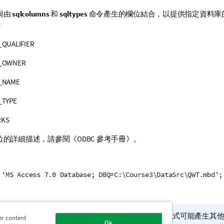
與由
sqlcolumns
和
sqltypes
命令產生的欄位結合，以提供指定資料庫
：
_QUALIFIER
E_OWNER
_NAME
_TYPE
RKS
位的詳細描述，請參閱《
ODBC
參考手冊》。
 'MS Access 7.0 Database; DBQ=C:\Course3\DataSrc\QWT.mbd';
ODBC
驅動程式可能不支援此指令。部分
ODBC
驅動程式可能產生其他
er content
Ok