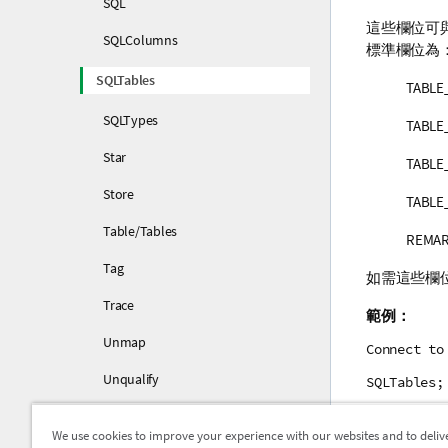
SQL
這些欄位可
SQLColumns
標準欄位為
SQLTables
TABLE
SQLTypes
TABL
Star
TABLE
Store
TABLE
Table/Tables
REMA
Tag
如需這些欄
Trace
範例：
Unmap
Connect to
Unqualify
SQLTables;
Untag
資
部分
We use cookies to improve your experience with our websites and to deliv