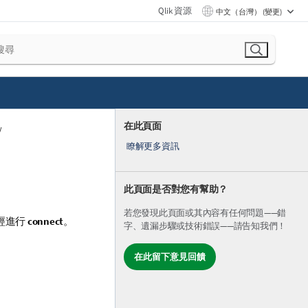
Qlik 資源
中文（台灣） (變更)
在此頁面
瞭解更多資訊
此頁面是否對您有幫助？
若您發現此頁面或其內容有任何問題——錯
經進行
connect
。
字、遺漏步驟或技術錯誤——請告知我們！
在此留下意見回饋