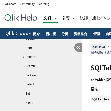
Loosen Table
Qlik.com
Community
Learning
Map
文件
引導
視訊
遷移中心
NullAsNull
NullAsValue
Qlik Cloud
簡介
新功能
分析
資料整合
管理
自
®
Qualify
Qlik Cloud
Rem
指令碼陳述式
Rename
SQLTa
Search
Section
sqltables
陳
Select
語法：
Set
SQLTables
Sleep