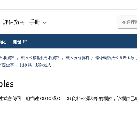
評估指南
手冊
動化
開發
分析資料
載入和模型化分析資料
載入分析資料
指令碼語法和圖表函數
和關鍵字
指令碼一般陳述式
bles
述式會傳回一組描述
ODBC
或
OLE DB
資料來源表格的欄位，該欄位已