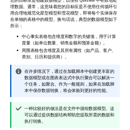
您的目标应是创建数据模型，以便在
QlikView
中有效地处
理数据。通常，这意味着您的目标应是不使用任何循环引
用合理地规范化星型模型和雪花模型，即将每个实体保存
在单独的表格中的模型。换句话说，典型的数据模型如下
所示：
中心事实表格包含维度和数字的关键项，用于计算
度量（如单位数量、销售金额和预算金额）。
周围表格包含维度及其所有属性（如产品、客户、
类别、日历和提供商）。
信
在许多情况下，通过在加载脚本中创建更丰富的
息
数据模型或在图表表达式中执行聚合可以解决一
注
个任务，如聚合。作为一般规则，如果在加载脚
释
本中保存数据转换，将会体验到更好的性能。
提
一种比较好的做法是在文件中描绘数据模型。这
示
可以通过提供数据结构帮助您提取所需的数据和
注
执行转换。
释