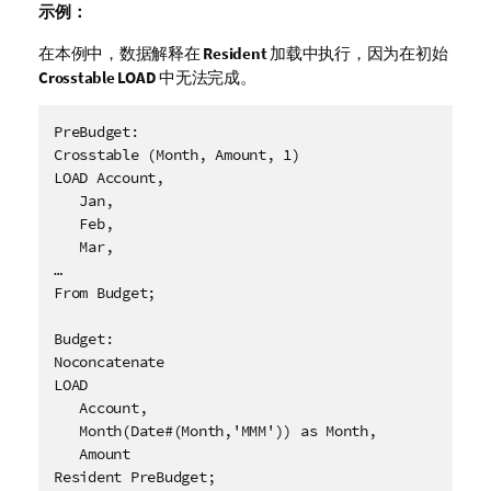
示例：
在本例中，数据解释在
Resident
加载中执行，因为在初始
Crosstable LOAD
中无法完成。
PreBudget:

Crosstable (Month, Amount, 1)

LOAD Account,

   Jan,

   Feb,

   Mar,

…

From Budget;

Budget:

Noconcatenate

LOAD 

   Account,

   Month(Date#(Month,'MMM')) as Month,

   Amount

Resident PreBudget;
