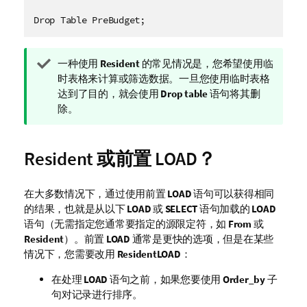
提
一种使用
Resident
的常见情况是，您希望使用临
示
时表格来计算或筛选数据。一旦您使用临时表格
注
达到了目的，就会使用
Drop table
语句将其删
释
除。
Resident
或前置
LOAD
？
在大多数情况下，通过使用前置
LOAD
语句可以获得相同
的结果，也就是从以下
LOAD
或
SELECT
语句加载的
LOAD
语句（无需指定您通常要指定的源限定符，如
From
或
Resident
）。前置
LOAD
通常是更快的选项，但是在某些
情况下，您需要改用
Resident
LOAD
：
在处理
LOAD
语句之前，如果您要使用
Order_by
子
句对记录进行排序。