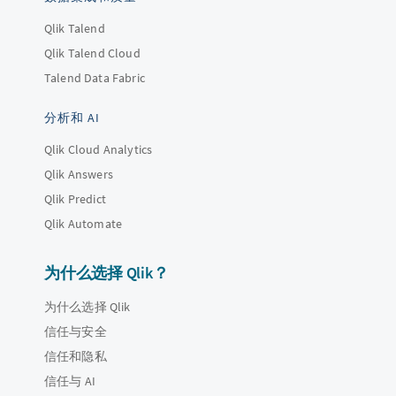
Qlik Talend
Qlik Talend Cloud
Talend Data Fabric
分析和 AI
Qlik Cloud Analytics
Qlik Answers
Qlik Predict
Qlik Automate
为什么选择 Qlik？
为什么选择 Qlik
信任与安全
信任和隐私
信任与 AI