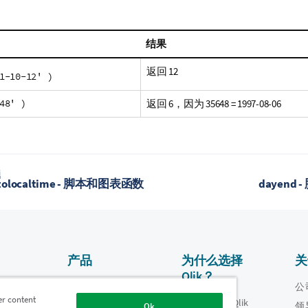
结果
返回 12
1-10-12' )
48' )
返回 6，因为 35648 = 1997-08-06
题
ttolocaltime - 脚本和图表函数
dayend
产品
为什么选择
关
Qlik？
数据集成和质量
视频
公
er content
为什么选择 Qlik
oper
领
Ok