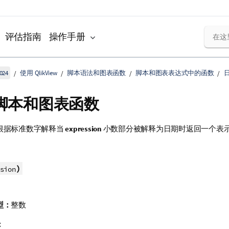
评估指南
操作手册
024
使用 QlikView
脚本语法和图表函数
脚本和图表表达式中的函数
 - 脚本和图表函数
根据标准数字解释当
expression
小数部分被解释为日期时返回一个表
)
sion
型：
整数
：