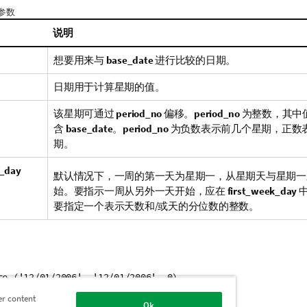
e 参数
说明
p
想要用来与
base_date
进行比较的日期。
日期用于计算星期的值。
该星期可通过
period_no
偏移。
period_no
为整数，其中值
含
base_date
。
period_no
为负数表示前几个星期，正数
期。
k_day
默认情况下，一周的第一天为星期一，从星期天与星期一
始。要指示一周从另外一天开始，应在
first_week_day
要指定一个表示天数和/或天的分位数的整数。
te ('12/01/2006', '12/01/2006', 0)
er content
Ok