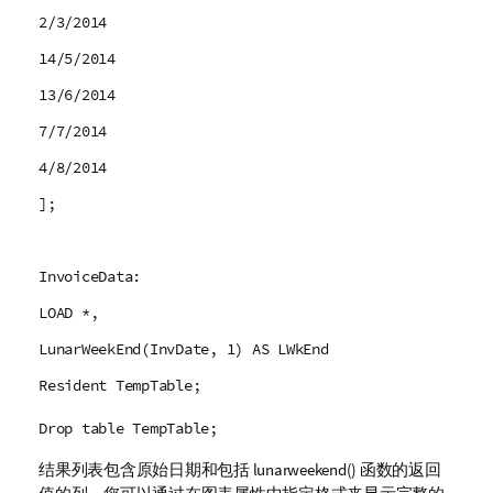
2/3/2014
14/5/2014
13/6/2014
7/7/2014
4/8/2014
];
InvoiceData:
LOAD *,
LunarWeekEnd(InvDate, 1) AS LWkEnd
Resident TempTable;
Drop table TempTable;
结果列表包含原始日期和包括
lunarweekend()
函数的返回