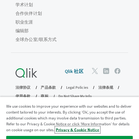
学术计划
合作伙伴计划
职业生涯
编辑部
全球办公室/联系方式
Qlik 社区
法律协议
产品条款
Legal Policies
法律条规
使用条款
商标
Do Not Share My Info
版权所有 © 1993-2026 QlikTech International AB。保留所有权利。
We use cookies to improve your experience with our websites and to deliver
content tailored to your interests. By clicking ‘Ok’, you accept the use of
additional cookies which may involve data transmission to third parties.
Refer to our Privacy & Cookie Notice or click ‘More Information’ for details
加入分析现代化计划
on cookie usage on our sites.
Privacy & Cookie Notice