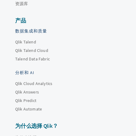
资源库
产品
数据集成和质量
Qlik Talend
Qlik Talend Cloud
Talend Data Fabric
分析和 AI
Qlik Cloud Analytics
Qlik Answers
Qlik Predict
Qlik Automate
为什么选择 Qlik？