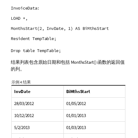
InvoiceData:
LOAD *,
MonthsStart(2, InvDate, 1) AS BiMthsStart
Resident TempTable;
Drop table TempTable;
结果列表包含原始日期和包括
MonthsStart()
函数的返回值
的列。
示例 4 结果
InvDate
BiMthsStart
28/03/2012
01/05/2012
10/12/2012
01/01/2013
5/2/2013
01/03/2013