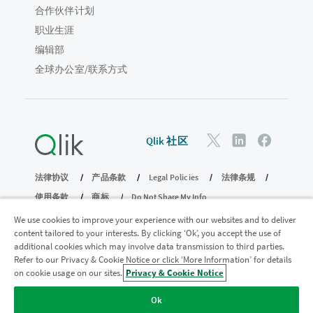
合作伙伴计划
职业生涯
编辑部
全球办公室/联系方式
Qlik 社区
法律协议
产品条款
Legal Policies
法律条规
使用条款
商标
Do Not Share My Info
版权所有 © 1993-2026 QlikTech International AB。保留所有权利。
We use cookies to improve your experience with our websites and to deliver
content tailored to your interests. By clicking ‘Ok’, you accept the use of
additional cookies which may involve data transmission to third parties.
Refer to our Privacy & Cookie Notice or click ‘More Information’ for details
加入分析现代化计划
on cookie usage on our sites.
Privacy & Cookie Notice
使用分析现代化计划实现现代化，同时不损害您宝贵的
Ok
QlikView 应用程序。
单击此处
了解更多信息或联系：