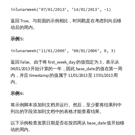
inlunarweek('07/01/2013', '14/01/2013', -1)
返回
True
。与前面的示例相比，时间戳是在考虑到向后移
动后的周内。
示例 5:
inlunarweek('11/01/2006', '08/01/2006', 0, 3)
返回
False
。由于将
first_week_day
的值指定为
3
，表示从
04/01/2013
开始计算的一年，因此
base_date
的值在第一周
内，并且
timestamp
的值属于
11/01/2013
至
17/01/2013
周
内。
示例 6:
将示例脚本添加到文档并运行。然后，至少要将结果列中
列出的字段添加到文档中的表格才能查看结果。
以下示例检查发票日期是否在按四周从
base_date
值开始移
动的周内。