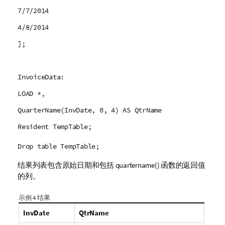
7/7/2014
4/8/2014
];
InvoiceData:
LOAD *,
QuarterName(InvDate, 0, 4) AS QtrName
Resident TempTable;
Drop table TempTable;
结果列表包含原始日期和包括
quartername()
函数的返回值
的列。
示例 4 结果
InvDate
QtrName