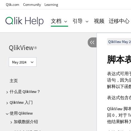
Qlik.com
Community
Learning
文档
引导
视频
迁移中心
QlikView May 2
QlikView
®
脚本
May 2024
表达式可用
语句，因为
主页
解释以下函
什么是 QlikView？
表达式包含
QlikView 入门
QlikView
脚
使用 QlikView
回 0，对于
T
他结果解释
加载数据介绍