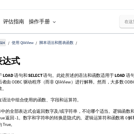
评估指南
操作手册
024
使用 QlikView
脚本语法和图表函数
表达式
于
LOAD
语句和
SELECT
语句。此处所述的语法和函数适用于
LOAD
语
后者由
ODBC
驱动程序（而非
QlikView
）进行解释。然而，大多数
ODB
数。
在语法中组合使用的函数、字段和运算符。
本中的全部表达式会返回数字及/或字符串，不论哪个适当。逻辑函数
rue
返回 -1。数字和字符串的转换是隐式的。逻辑运算符和函数将 0 
为
True
。