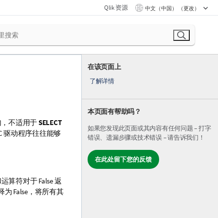
Qlik 资源
中文（中国） （更改）
在该页面上
了解详情
本页面有帮助吗？
句，不适用于
SELECT
如果您发现此页面或其内容有任何问题 – 打字
C
驱动程序往往能够
错误、遗漏步骤或技术错误 – 请告诉我们！
在此处留下您的反馈
和运算符对于
False
返
解释为
False
，将所有其