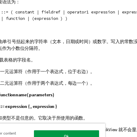
般语法为：
 ::= ( constant | fieldref | operator1 expression | expres
 | function | (expression ) )
由单引号括起来的字符串（文本，日期或时间）或数字。写入的常数
点作为小数位分隔符。
载表格的字段名。
一元运算符（作用于一个表达式，位于右边）。
二元运算符（作用于两个表达式，每边一个）。
 functionname
(
parameters
)
:= expression { , expression }
和类型不是任意的。它取决于所使用的函数。
数还可自由嵌套，并且只要表达式返回可解释的值，
QlikView
就不会显
er content
Ok