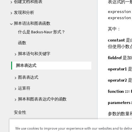
创建文档和图表
表达式的一
expression
发现和分析
expression
脚本语法和图表函数
其中：
什么是 Backus-Naur 形式？
constant
是
函数
但使用小数
脚本语句和关键字
fieldref
是加
脚本表达式
operator1
是
图表表达式
operator2
是
运算符
function ::=
脚本和图表表达式中的函数
parameters :
安全性
参数的数量
常见问题
表达式和函
We use cookies to improve your experience with our websites and to deliv