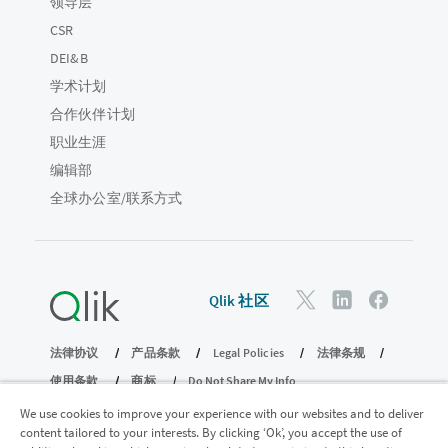
领导层
CSR
DEI&B
学术计划
合作伙伴计划
职业生涯
编辑部
全球办公室/联系方式
Qlik 社区
法律协议
产品条款
Legal Policies
法律条规
使用条款
商标
Do Not Share My Info
版权所有 © 1993-2026 QlikTech International AB。保留所有权利。
We use cookies to improve your experience with our websites and to deliver
content tailored to your interests. By clicking ‘Ok’, you accept the use of