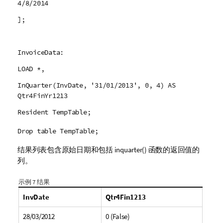
4/8/2014
];
InvoiceData:
LOAD *,
InQuarter(InvDate, '31/01/2013', 0, 4) AS
Qtr4FinYr1213
Resident TempTable;
Drop table TempTable;
结果列表包含原始日期和包括
inquarter()
函数的返回值的
列。
示例 7 结果
InvDate
Qtr4Fin1213
28/03/2012
0 (False)