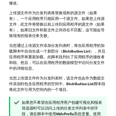
修改。
上传源文件作为分发列表将替换现有的源文件（如果
有）。一个应用程序只能应用一个源文件。如果您上传源
文件，此文件将替换以前上传到应用程序的源文件（如果
有）。如果旧文件和新文件之间存在不匹配，这可能会导
致现有的
报表任务
失败。
当您通过上传源文件添加分发列表时，将在应用程序的加
载脚本中自动生成一个新部分（
Distribution List
），并且
应用程序将重新加载。此脚本段列出了应用程序的接收者
和组。然后，可以在
应用程序
的数据模型中访问分发文件
中的详细信息。
当您上传源文件作为分发列表时，该文件也会作为数据文
件添加到包含应用程序的空间中。
Distribution List
脚本段
将此文件引用为空间内的一个项目。
提
如果您不希望在应用程序用户创建可视化和报表
示
筛选器时可以访问上传的分发文件列表中的字
注
段，请在脚本中使用
HidePrefix
系统变量。使用