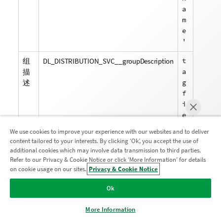
a
m
e
'
组
DL_DISTRIBUTION_SVC__groupDescription
t
描
a
述
g
f
i
e
l
We use cookies to improve your experience with our websites and to deliver
d
content tailored to your interests. By clicking ‘Ok’, you accept the use of
[
additional cookies which may involve data transmission to third parties.
G
Refer to our Privacy & Cookie Notice or click ‘More Information’ for details
e
on cookie usage on our sites.
Privacy & Cookie Notice
马上聊天
t
Ok
S
h
More Information
e