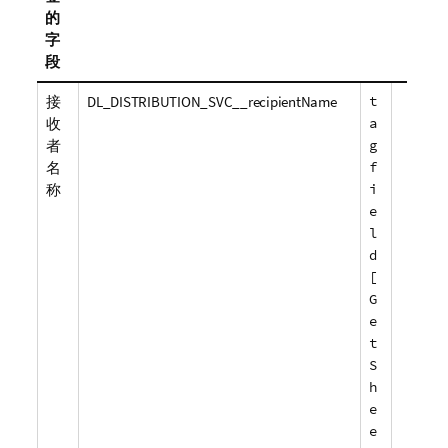
的
字
段
接
DL_DISTRIBUTION_SVC__recipientName
t
收
a
者
g
名
f
称
i
e
l
d
[
G
e
t
S
h
e
e