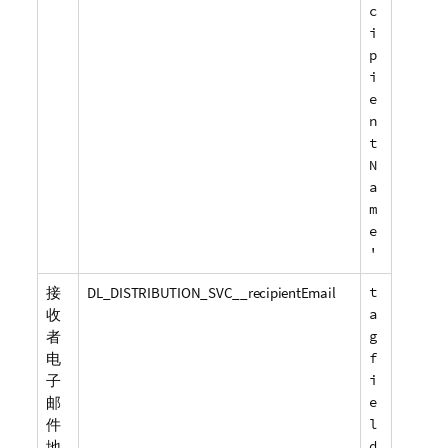
c
i
p
i
e
n
t
N
a
m
e
'
接
DL_DISTRIBUTION_SVC__recipientEmail
t
收
a
者
g
电
f
子
i
邮
e
件
l
地
d