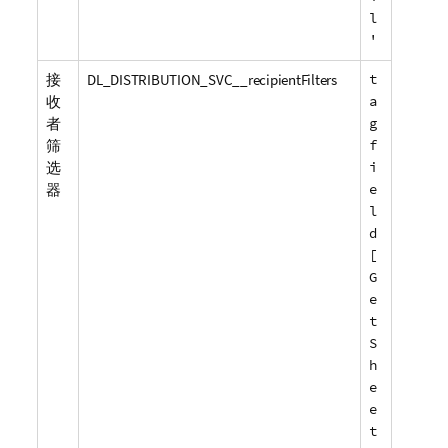
l
'
接
DL_DISTRIBUTION_SVC__recipientFilters
t
收
a
者
g
筛
f
选
i
器
e
l
d
[
G
e
t
S
h
e
e
t