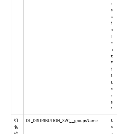
r
e
c
i
p
i
e
n
t
F
i
l
t
e
r
s
'
组
DL_DISTRIBUTION_SVC__groupsName
t
名
a
称
g