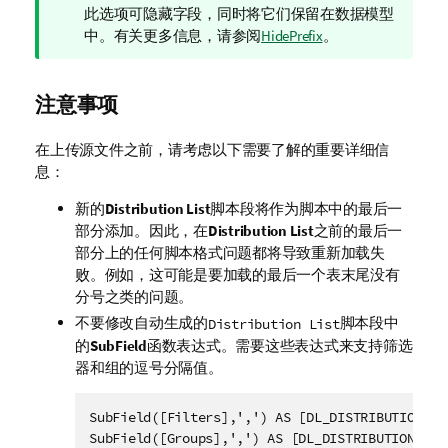
释
此选项可隐藏字段，同时将它们保留在数据模型
中。有关更多信息，请参阅
HidePrefix
。
注意事项
在上传源文件之前，请考虑以下需要了解的重要详细信
息：
新的
Distribution List
脚本段将作为脚本中的最后一
部分添加。因此，在
Distribution List
之前的最后一
部分上的任何脚本格式问题都将导致重新加载失
败。例如，这可能是要加载的最后一个表末尾没有
分号之类的问题。
不要修改自动生成的
脚本段中
Distribution List
的
SubField
函数表达式。需要这些表达式来支持筛选
器和组的逗号分隔值。
SubField([Filters],',') AS [DL_DISTRIBUTION_FIL
SubField([Groups],',') AS [DL_DISTRIBUTION_GRO