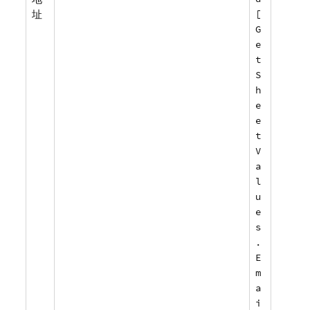
址
[
G
e
t
S
h
e
e
t
V
a
l
u
e
s
.
E
m
a
i