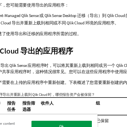
下，您可能需要使用导出的应用程序：
ent-Managed
Qlik Sense
或
Qlik Sense Desktop
迁移（导出）到
Qlik Cloud
k Cloud
导出并重新上载到相同或不同
Qlik Cloud
环境的应用程序。
述了使用导出和迁移的应用程序所需的过程。
 Cloud
导出的应用程序
导出
Qlik Sense
应用程序时，可以将其重新上载到相同或另一个
Qlik C
户共享应用程序时，这种情况很常见。您可以在这些应用程序中使用
产需要在上传的应用程序中重新创建。下表概述了您需要重新创建的
序导出并重新上载到
Qlik Cloud
时，哪些报告资产会被保留？
导
报告
报告筛
收件人
组
任务
选器
未保
已保留
已保留
已保留
er content
Ok
留