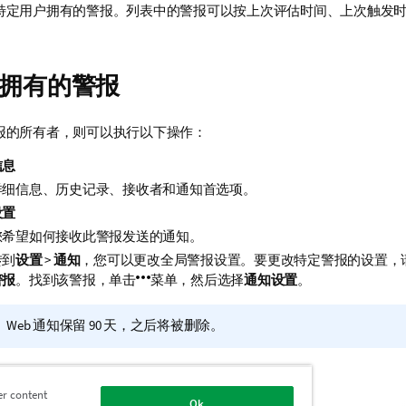
特定用户拥有的警报。列表中的警报可以按上次评估时间、上次触发
拥有的警报
报的所有者，则可以执行以下操作：
信息
详细信息、历史记录、接收者和通知首选项。
设置
您希望如何接收此警报发送的
通知
。
转到
设置
>
通知
，您可以更改全局警报设置。要更改特定警报的设置，
警报
。找到该警报，单击
菜单，然后选择
通知设置
。
信
Web 通知保留 90 天，之后将被删除。
息
注
释
用程序中使用创建警报时所用的
选择
来编辑警报。
er content
Ok