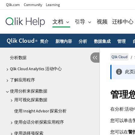
Qlik.com
Community
Learning
文档
引导
视频
迁移中心
Qlik Cloud
简介
新增内容
分析
数据集成
管理
®
Qlik Cloud
分析数据
Qlik Cloud Analytics 活动中心
此页
了解应用程序
使用分析来探索数据
管理
用可视化探索数据
在
分析
活动
使用 Insight Advisor 探索分析
您可以单击
使用会话分析探索应用程序
您可以在
警
使用选择项探索