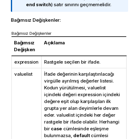
i
end switch
) satır sınırını geçmemelidir.
n
o
Bağımsız Değişkenler:
t
u
Bağımsız Değişkenler
Bağımsız
Açıklama
Değişken
expression
Rastgele seçilen bir ifade.
valuelist
İfade değerinin karşılaştırılacağı
virgülle ayrılmış değerler listesi.
Kodun yürütülmesi, valuelist
içindeki değeri expression içindeki
değere eşit olup karşılaşılan ilk
grupta yer alan deyimlerle devam
eder. valuelist içindeki her değer
rastgele bir ifade olabilir. Herhangi
bir
case
cümlesinde eşleşme
bulunmazsa,
default
cümlesi