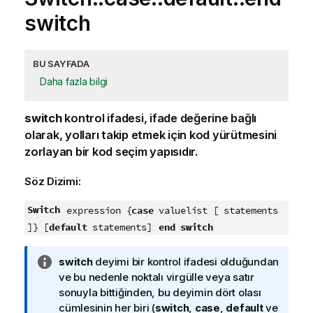
switch
BU SAYFADA
Daha fazla bilgi
switch
kontrol ifadesi, ifade değerine bağlı
olarak, yolları takip etmek için kod yürütmesini
zorlayan bir kod seçim yapısıdır.
Söz Dizimi:
Switch
expression {
case
valuelist [ statements
end switch
]} [
default
statements]
B
switch
deyimi bir kontrol ifadesi olduğundan
i
ve bu nedenle noktalı virgülle veya satır
l
sonuyla bittiğinden, bu deyimin dört olası
g
cümlesinin her biri (
switch
,
case
,
default
ve