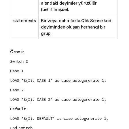
altındaki deyimler yürütülür
(belirtilmişse).
statements
Bir veya daha fazla
Qlik Sense
kod
deyiminden oluşan herhangi bir
grup.
Örnek:
Switch I
Case 1
LOAD '$(I): CASE 1' as case autogenerate 1;
Case 2
LOAD '$(I): CASE 2' as case autogenerate 1;
Default
LOAD '$(I): DEFAULT' as case autogenerate 1;
End Switch