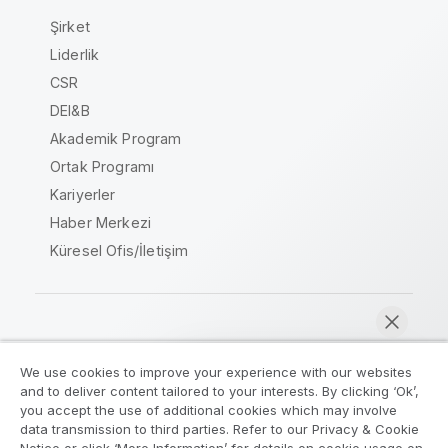
Şirket
Liderlik
CSR
DEI&B
Akademik Program
Ortak Programı
Kariyerler
Haber Merkezi
Küresel Ofis/İletişim
Qlik Topluluğu
We use cookies to improve your experience with our websites
and to deliver content tailored to your interests. By clicking ‘Ok’,
Yasal sözleşmeler
Ürün Koşulları
you accept the use of additional cookies which may involve
data transmission to third parties. Refer to our Privacy & Cookie
Legal Policies
Legal Policies