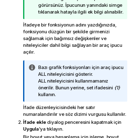
c
görürsünüz. İpucunun yanındaki simge
u
tıklanarak hatayla ilgili ek bilgi alınabilir.
n
İfadeye bir fonksiyonun adını yazdığınızda,
o
fonksiyonu düzgün bir şekilde girmenizi
t
sağlamak için bağımsız değişkenler ve
u
niteleyiciler dahil bilgi sağlayan bir araç ipucu
açılır.
B
Bazı grafik fonksiyonları için araç ipucu
i
ALL
niteleyicisini gösterir.
l
ALL
niteleyicisini kullanmamanız
g
önerilir. Bunun yerine, set ifadesini
{1}
i
kullanın.
n
İfade düzenleyicisindeki her satır
o
numaralandırılır ve söz dizimi vurgusu kullanılır.
t
u
İfade ekle
diyalog penceresini kapatmak için
Uygula
'ya tıklayın.
Bir boyut veya hesaplama için işleme, boyut