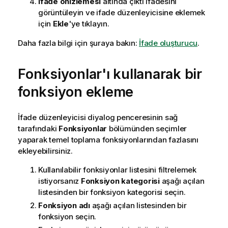
İfade önizlemesi
altında çıktı ifadesini
görüntüleyin ve ifade düzenleyicisine eklemek
için
Ekle
'ye tıklayın.
Daha fazla bilgi için şuraya bakın:
İfade oluşturucu
.
Fonksiyonlar'ı kullanarak bir
fonksiyon ekleme
İfade düzenleyicisi diyalog penceresinin sağ
tarafındaki
Fonksiyonlar
bölümünden seçimler
yaparak temel toplama fonksiyonlarından fazlasını
ekleyebilirsiniz.
Kullanılabilir fonksiyonlar listesini filtrelemek
istiyorsanız
Fonksiyon kategorisi
aşağı açılan
listesinden bir fonksiyon kategorisi seçin.
Fonksiyon adı
aşağı açılan listesinden bir
fonksiyon seçin.