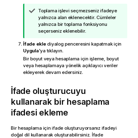
İ
Toplama işlevi seçmezseniz ifadeye
p
yalnızca alan eklenecektir. Cümleler
u
yalnızca bir toplama fonksiyonu
c
seçerseniz eklenebilir.
u
İfade ekle
diyalog penceresini kapatmak için
n
Uygula
'ya tıklayın.
o
t
Bir boyut veya hesaplama için işleme, boyut
u
veya hesaplamaya yönelik açıklayıcı veriler
ekleyerek devam edersiniz.
İfade oluşturucuyu
kullanarak bir hesaplama
ifadesi ekleme
Bir hesaplama için ifade oluşturuyorsanız ifadeyi
doğal dil kullanarak oluşturabilirsiniz. İfade