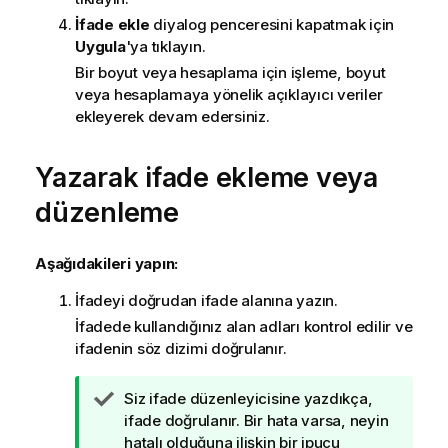
İfade ekle
diyalog penceresini kapatmak için
Uygula
'ya tıklayın.
Bir boyut veya hesaplama için işleme, boyut
veya hesaplamaya yönelik açıklayıcı veriler
ekleyerek devam edersiniz.
Yazarak ifade ekleme veya
düzenleme
Aşağıdakileri yapın:
İfadeyi doğrudan ifade alanına yazın.
İfadede kullandığınız alan adları kontrol edilir ve
ifadenin söz dizimi doğrulanır.
İ
Siz ifade düzenleyicisine yazdıkça,
p
ifade doğrulanır. Bir hata varsa, neyin
u
hatalı olduğuna ilişkin bir ipucu