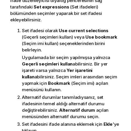
İfade düzenleyicisi diyalog penceresinin sağ
tarafındaki
Set expressions
(Set ifadeleri)
bölümünden seçimler yaparak bir set ifadesi
ekleyebilirsiniz.
Set ifadesi olarak
Use current selections
(Geçerli seçimleri kullan) veya
Use bookmark
(Seçim imi kullan) seçeneklerinden birini
belirleyin.
Uygulamada bir seçim yapılmışsa yalnızca
Geçerli seçimleri kullan
abilirsiniz. Bir yer
işareti varsa yalnızca
Yer işaretini
kullan
abilirsiniz. Seçim imleri arasından seçim
yapmak için
Bookmark
(Seçim imi) açılan
menüsünü kullanın.
Alternatif durumlar tanımladıysanız, set
ifadesinin temel aldığı alternatif durumu
değiştirebilirsiniz.
Alternatif durum
açılan
menüsünden alternatif durumu seçin.
Set ifadesini ifade alanına eklemek için
Ekle
'ye
tıklayın.