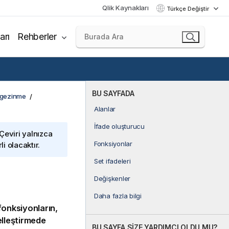
Qlik Kaynakları
Türkçe Değiştir
arı
Rehberler
BU SAYFADA
 gezinme
Alanlar
İfade oluşturucu
 Çeviri yalnızca
Fonksiyonlar
i olacaktır.
Set ifadeleri
Değişkenler
Daha fazla bilgi
fonksiyonların,
lleştirmede
BU SAYFA SİZE YARDIMCI OLDU MU?