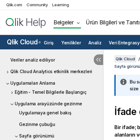
Qlik.com
Community
Learning
Belgeler
Ürün Bilgileri ve Tanıt
Qlik Cloud
Giriş
Yenilikler
Analiz
Veri Entegras
®
Qlik Cloud
Veriler analiz ediliyor
Sayfa görün
Qlik Cloud Analytics etkinlik merkezleri
Bu s
Uygulamaları Anlama
size
Eğitim - Temel Bilgilerle Başlangıç
Uygulama arayüzünde gezinme
İfade
Uygulamaya genel bakış
Gezinme çubuğu
Bir ifade;
alanların v
Sayfa görünümü