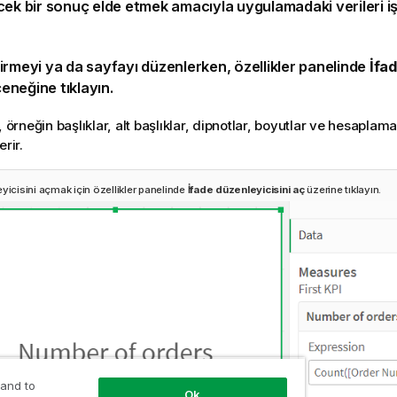
cek bir sonuç elde etmek amacıyla
uygulamadaki
verileri i
irmeyi ya da
sayfayı
düzenlerken,
özellikler
panelinde
İfad
çeneğine tıklayın.
örneğin başlıklar, alt başlıklar, dipnotlar,
boyutlar
ve
hesaplama
rir.
yicisini açmak için özellikler panelinde
İfade düzenleyicisini aç
üzerine tıklayın.
 and to
Ok