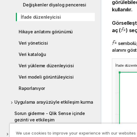
görülebile
Değişkenler diyalog penceresi
kullanılır.
İfade düzenleyicisi
Görselleşt
aç
(
) se
Hikaye anlatımı görünümü
Veri yöneticisi
sembolü, 
alanını
göste
Veri kataloğu
Veri yükleme düzenleyicisi
İfade düzenle
Veri modeli görüntüleyicisi
Raporlanıyor
Uygulama arayüzüyle etkileşim kurma
Sorun giderme - Qlik Sense içinde
gezinti ve etkileşim
We use cookies to improve your experience with our websites
Verileri keşfetmek için analiz kullanma