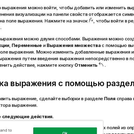
 выражения можно войти, чтобы добавить или изменить вы
енения
визуализации
на панели
свойств
отображается симв
 на
поле
выражения. Нажмите на значок
, чтобы войти в р
.
выражения можно двумя способами. Выражения можно созд
кции
,
Переменные
и
Выражения множества
с помощью
вы
 поле выражения. Можно изменить добавленные выражения и
ыражения путем введения выражения непосредственно в п
енить действие, нажмите кнопку
Отменить
.
ка выражения с помощью раздел
авить выражение, сделайте выборки в разделе
Поля
справа 
ктора выражения.
 следующие действия.
необходимо ограничить количество доступных полей из оп
 and to
Ok