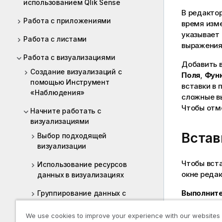
использованием Qlik Sense
В редактор
Работа с приложениями
время изм
указывает
Работа с листами
выражения
Работа с визуализациями
Добавить 
Создание визуализаций с
Поля
,
Фун
помощью Инструмент
вставки в
«Наблюдения»
сложные в
Чтобы отм
Начните работать с
визуализациями
Встав
Выбор подходящей
визуализации
Чтобы вст
Использование ресурсов
окне реда
данных в визуализациях
Выполните
Группирование данных с
измерениями
Если 
We use cookies to improve your experience with our websites
Меры