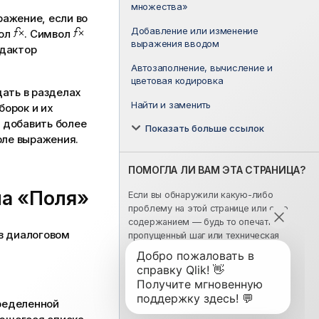
множества»
ражение, если во
Добавление или изменение
ол
. Символ
выражения вводом
едактор
Автозаполнение, вычисление и
цветовая кодировка
ать в разделах
Найти и заменить
борок
и их
 добавить более
Показать больше ссылок
оле выражения.
ПОМОГЛА ЛИ ВАМ ЭТА СТРАНИЦА?
а «Поля»
Если вы обнаружили какую-либо
проблему на этой странице или с ее
содержанием — будь то опечатка,
в диалоговом
пропущенный шаг или техническая
ошибка, сообщите нам об этом!
Оставьте свой отзыв здесь
ределенной