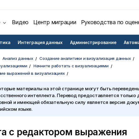
е
Видео
Центр миграции
Руководства по оцен
тика
Интеграция данных
Администрирование
Автом
Анализ данных
Создание аналитики и визуализация данных
зуализациями
Начните работать с визуализациями
ие выражений в визуализациях
оторые материалы на этой странице могут быть переведен
сственного интеллекта. Перевод предоставляется только 
овной и имеющей обязательную силу является версия доку
ийском языке.
та с редактором выражения