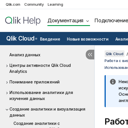
Qlik.com
Community
Learning
Документация
Подключени
Qlik Cloud
Введение
Новые возможности
Анали
®
Qlik Cloud
Анализ данных
Работа с ви
Центры активности Qlik Cloud
Использован
Analytics
Нек
Понимание приложений
иску
Использование аналитики для
Осн
изучения данных
англ
Создание аналитики и визуализация
данных
Рабо
Создание аналитики с