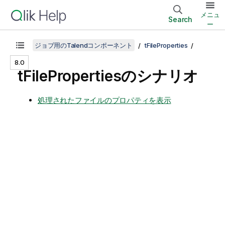
メニュ
Search
ー
ジョブ用のTalendコンポーネント
tFileProperties
8.0
tFilePropertiesのシナリオ
処理されたファイルのプロパティを表示