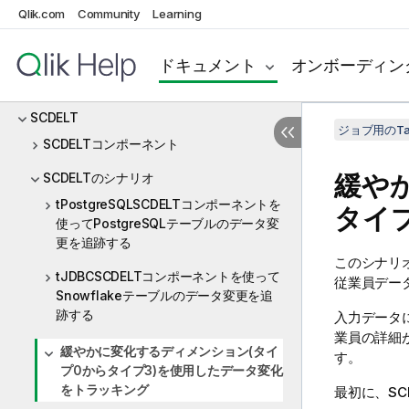
Qlik.com
Community
Learning
Samba
SAP
ドキュメント
オンボーディン
SCD
SCDELT
ジョブ用のTa
SCDELTコンポーネント
緩や
SCDELTのシナリオ
tPostgreSQLSCDELTコンポーネントを
タイ
使ってPostgreSQLテーブルのデータ変
更を追跡する
このシナリオで
tJDBCSCDELTコンポーネントを使って
従業員デー
Snowflakeテーブルのデータ変更を追
跡する
入力データ
業員の詳細
緩やかに変化するディメンション(タイ
す。
プ0からタイプ3)を使用したデータ変化
をトラッキング
最初に、SC