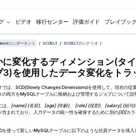
グ
ビデオ
移行センター
評価ガイド
プレイブッ
lendコンポーネント
SCDELT
SCDELTのシナリオ
かに変化するディメンション(タイ
プ3)を使用したデータ変化をトラ
は、SCD(Slowly Changes Dimensions)を使用して、現在
タの両方をMySQLテーブルに格納および管理するジョブについて説
には、
[name] (名前)
、
[age] (年齢)
、
[role] (役割)
、
[salary] (給与)
が含まれており、入力データの統一性を確保するために別の
[ID]
カラ
Dを使って新しいMySQLテーブルに以下のような社員データを挿入