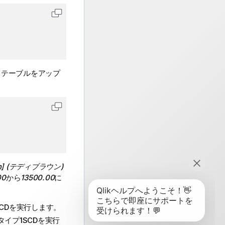
コードをクリップボードにコピーします
てテーブルをアップ
コードをクリップボードにコピーします
own] (テディブラウン)
00
から
13500.00
に
CDを実行します。
イプ1SCDを実行