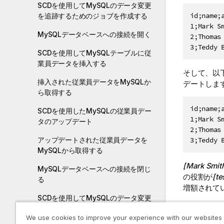
SCDを使用してMySQLのデータ変更
id;name;a
を追跡するためのジョブを作成する
1;Mark Sm
MySQLデータベースへの接続を開く
2;Thomas 
SCDを使用してMySQLテーブルに従
業員データを挿入する
そして、以
挿入された従業員データをMySQLか
デートしま
ら取得する
id;name;a
SCDを使用したMySQLの従業員デー
1;Mark Sm
タのアップデート
2;Thomas 
アップデートされた従業員データを
3;Teddy 
MySQLから取得する
[Mark Sm
MySQLデータベースへの接続を閉じ
の役割が
[t
る
増額されて
SCDを使用してMySQLのデータ変更
[nam
を追跡するジョブを実行する
We use cookies to improve your experience with our websites
新し