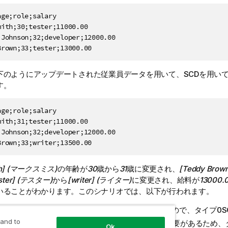
ge;role;salary

ith;30;tester;11000.00

Johnson;32;developer;12000.00

下のようにアップデートされた従業員データを用いて、SCDを用い
す。
ge;role;salary

ith;31;tester;11000.00

Johnson;32;developer;12000.00

Brown;33;writer;13500.00
ith] (マークスミス)
の年齢が
30
歳から
31
歳に変更され、
[Teddy Br
ester] (テスター)
から
[writer] (ライター)
に変更され、給料が
13000.
いることがわかります。このシナリオでは、以下が行われます。
e] (名前)
フィールドのデータ変更を追跡したくないので、タイプ0S
 and to
い
[age] (年齢)
データで既存のデータを上書きする必要があるため、タ
Ok