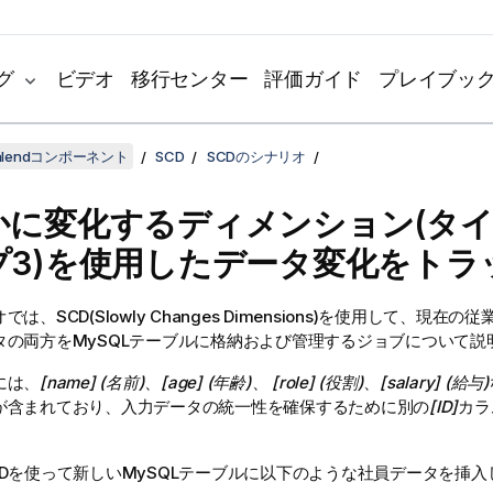
グ
ビデオ
移行センター
評価ガイド
プレイブッ
lendコンポーネント
SCD
SCDのシナリオ
かに変化するディメンション(タイ
プ3)を使用したデータ変化をトラ
は、SCD(Slowly Changes Dimensions)を使用して、現在
タの両方をMySQLテーブルに格納および管理するジョブについて説
には、
[name] (名前)
、
[age] (年齢)
、
[role] (役割)
、
[salary] (給与)
が含まれており、入力データの統一性を確保するために別の
[ID]
カラ
Dを使って新しいMySQLテーブルに以下のような社員データを挿入