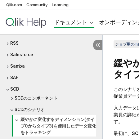
Qlik.com
Community
Learning
Regex
REST
ドキュメント
オンボーディン
Route
RSS
ジョブ用のTa
Salesforce
緩や
Samba
タイ
SAP
SCD
このシナリオで
従業員デー
SCDのコンポーネント
入力データ
SCDのシナリオ
業員の詳細
緩やかに変化するディメンション(タイ
す。
プ0からタイプ3)を使用したデータ変化
をトラッキング
最初に、SC