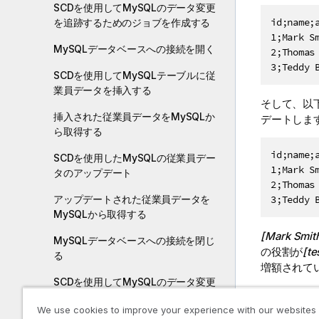
SCDを使用してMySQLのデータ変更
id;name;a
を追跡するためのジョブを作成する
1;Mark Sm
MySQLデータベースへの接続を開く
2;Thomas 
SCDを使用してMySQLテーブルに従
業員データを挿入する
そして、以
挿入された従業員データをMySQLか
デートしま
ら取得する
id;name;a
SCDを使用したMySQLの従業員デー
1;Mark Sm
タのアップデート
2;Thomas 
アップデートされた従業員データを
3;Teddy 
MySQLから取得する
[Mark Sm
MySQLデータベースへの接続を閉じ
の役割が
[t
る
増額されて
SCDを使用してMySQLのデータ変更
[nam
を追跡するジョブを実行する
We use cookies to improve your experience with our websites
新し