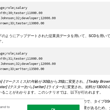
ge;role;salary

ith;30;tester;11000.00

Johnson;32;developer;12000.00

下のようにアップデートされた従業員データを用いて、SCDを用い
す。
ge;role;salary

ith;31;tester;11000.00

Johnson;32;developer;12000.00

Brown;33;writer;13500.00
ith] (マークスミス)
の年齢が
30
歳から
31
歳に変更され、
[Teddy Br
ester] (テスター)
から
[writer] (ライター)
に変更され、給料が
13000.
いることがわかります。このシナリオでは、以下が行われます。
e] (名前)
フィールドのデータ変更を追跡したくないので、タイプ0S
 and to
い
[age] (年齢)
データで既存のデータを上書きする必要があるため、タ
Ok