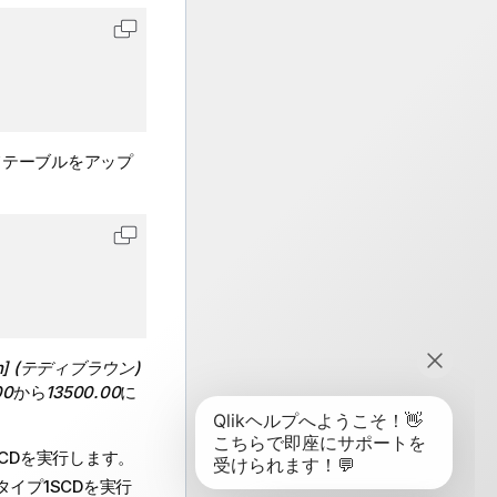
コードをクリップボードにコピーします
てテーブルをアップ
コードをクリップボードにコピーします
own] (テディブラウン)
00
から
13500.00
に
CDを実行します。
イプ1SCDを実行